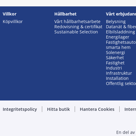
Villkor
Hållbarhet
Vårt erbjudan
Köpvillkor
Vårt hållbarhetsarbete
Belysning
Redovisning & certifikat
Datanät & fibe
Sustainable Selection
Elbilsladdning
Energilager
Fastighetsaut
smarta hem
Solenergi
Säkerhet
Fastighet
Industri
Infrastruktur
Installation
Offentlig sekto
Integritetspolicy
Hitta butik
Hantera Cookies
Inter
En del av