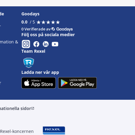
de
Goodays
★
★
★
★
★
★
★
★
★
★
0.0
/ 5
r
0 Verifierade av
Följ oss på sociala medier
omation &
Team Rexel
Ladda ner vår app
r
nationella sidor
open_in_new
 Rexel-koncernen