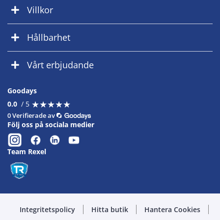
Villkor
Hållbarhet
Vårt erbjudande
Goodays
★
★
★
★
★
★
★
★
★
★
0.0
/ 5
0 Verifierade av
Följ oss på sociala medier
Team Rexel
Integritetspolicy
Hitta butik
Hantera Cookies