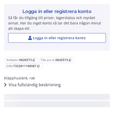
Logga in eller registrera konto
Så får du tillgång till priser, lagerstatus och mycket
annat. Har du inget konto så tar det bara någon minut
att skapa ett.
Logga in eller registrera konto
Artikelnr:
0626573
Tillv.art.nr:
0626573
content_copy
content_copy
EAN:
7332811108587
content_copy
Kläpphuslänk, rak
Visa fullständig beskrivning