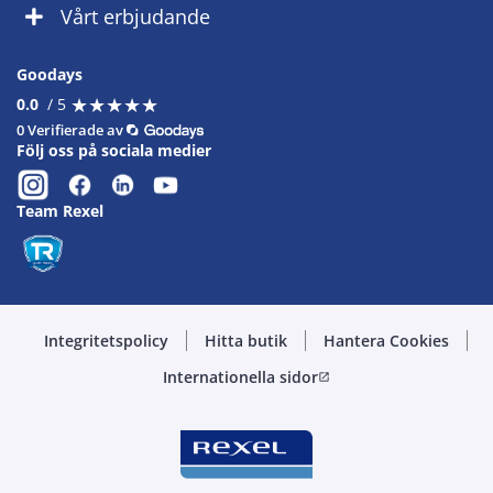
Vårt erbjudande
Goodays
★
★
★
★
★
★
★
★
★
★
0.0
/ 5
0 Verifierade av
Följ oss på sociala medier
Team Rexel
Integritetspolicy
Hitta butik
Hantera Cookies
Internationella sidor
open_in_new