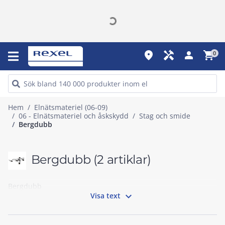
place
handyman
person
shopping_cart
0
Hem
Elnätsmateriel (06-09)
06 - Elnätsmateriel och åskskydd
Stag och smide
Bergdubb
Bergdubb
(2 artiklar)
Bergdubb

Visa text