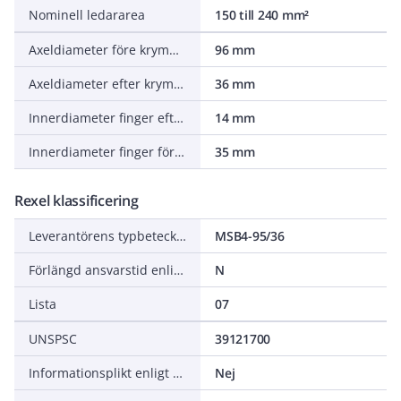
Nominell ledararea
150 till 240 mm²
Axeldiameter före krympning
96 mm
Axeldiameter efter krympning
36 mm
Innerdiameter finger efter krympning
14 mm
Innerdiameter finger före krympning
35 mm
Rexel klassificering
Leverantörens typbeteckning
MSB4-95/36
Förlängd ansvarstid enligt ALEM-09
N
Lista
07
UNSPSC
39121700
Informationsplikt enligt REACH
Nej