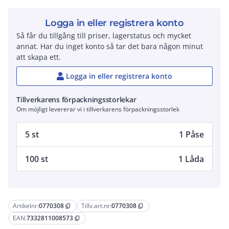
Logga in eller registrera konto
Så får du tillgång till priser, lagerstatus och mycket
annat. Har du inget konto så tar det bara någon minut
att skapa ett.
Logga in eller registrera konto
Tillverkarens förpackningsstorlekar
Om möjligt levererar vi i tillverkarens förpackningsstorlek
5 st
1 Påse
100 st
1 Låda
Artikelnr:
0770308
Tillv.art.nr:
0770308
content_copy
content_copy
EAN:
7332811008573
content_copy