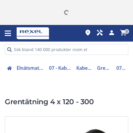
place
handyman
person
shopping_cart
0
Elnätsmateriel (06-09)
07 - Kabeltillbehör
Kabelskarvar
Grentätning
0770308
Grentätning 4 x 120 - 300