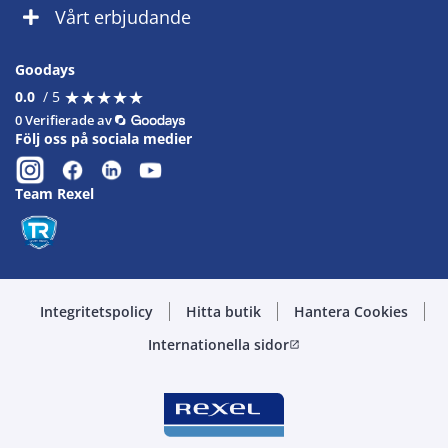
Vårt erbjudande
Goodays
★
★
★
★
★
★
★
★
★
★
0.0
/ 5
0 Verifierade av
Följ oss på sociala medier
Team Rexel
Integritetspolicy
Hitta butik
Hantera Cookies
Internationella sidor
open_in_new