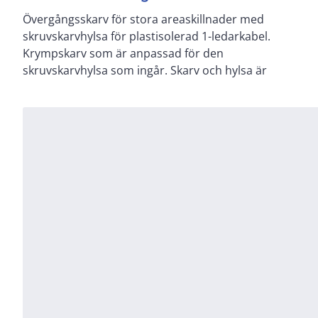
Övergångsskarv för stora areaskillnader med
typtestade tillsammans. Skruvskarvhylsorna har
skruvskarvhylsa för plastisolerad 1-ledarkabel.
skruvskallar som går av vid ett förubestämt moment.
Krympskarv som är anpassad för den
Skruvskarvhylsa för skärmen ingår. 185-400mm² till
skruvskarvhylsa som ingår. Skarv och hylsa är