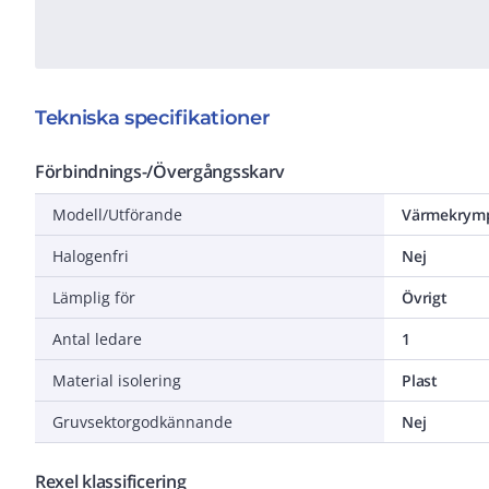
Tekniska specifikationer
Förbindnings-/Övergångsskarv
Modell/Utförande
Värmekrym
Halogenfri
Nej
Lämplig för
Övrigt
Antal ledare
1
Material isolering
Plast
Gruvsektorgodkännande
Nej
Rexel klassificering