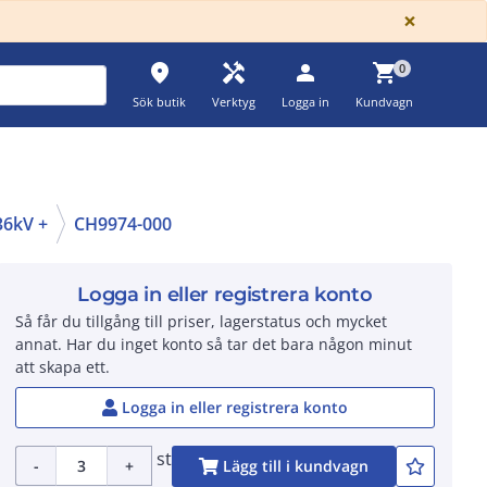
GLOBA
×
place
handyman
person
shopping_cart
0
Sök butik
Verktyg
Logga in
Kundvagn
36kV +
CH9974-000
Logga in eller registrera konto
Så får du tillgång till priser, lagerstatus och mycket
annat. Har du inget konto så tar det bara någon minut
att skapa ett.
Logga in eller registrera konto
st
-
+
Lägg till i kundvagn