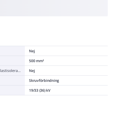
Nej
500 mm²
För anslutning av papper- till plastisolerade kablar
Nej
Skruvförbindning
19/33 (36) kV