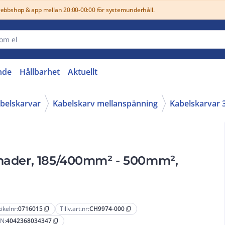
webbshop & app mellan 20:00-00:00 för systemunderhåll.
nde
Hållbarhet
Aktuellt
belskarvar
Kabelskarv mellanspänning
Kabelskarvar 
llnader, 185/400mm² - 500mm²,
tikelnr:
0716015
Tillv.art.nr:
CH9974-000
content_copy
content_copy
N:
4042368034347
content_copy