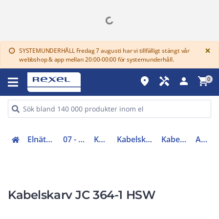
G
×
SYSTEMUNDERHÅLL Fredag 7 augusti har vi tillfälligt stängt vår
info
webbshop & app mellan 20:00-00:00 för systemunderhåll.
place
handyman
person
shopping_cart
0
Elnätsmateriel (06-09)
07 - Kabeltillbehör
Kabelskarvar
Kabelskarv mellanspänning
Kabelskarvar 36kV +
A00001193
Kabelskarv JC 364-1 HSW