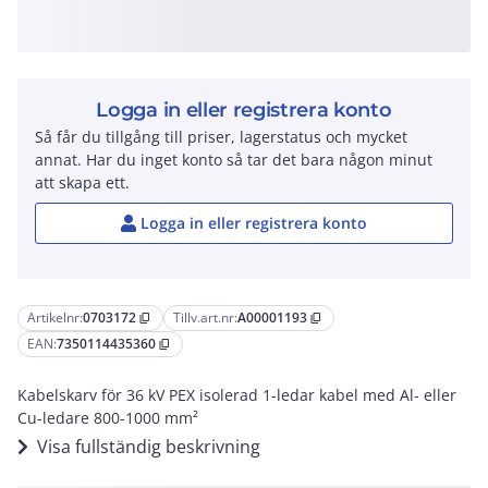
Logga in eller registrera konto
Så får du tillgång till priser, lagerstatus och mycket
annat. Har du inget konto så tar det bara någon minut
att skapa ett.
Logga in eller registrera konto
Artikelnr:
0703172
Tillv.art.nr:
A00001193
content_copy
content_copy
EAN:
7350114435360
content_copy
Kabelskarv för 36 kV PEX isolerad 1-ledar kabel med Al- eller
Cu-ledare 800-1000 mm²
Visa fullständig beskrivning