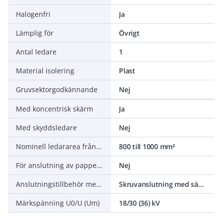
Halogenfri
Ja
Lämplig för
Övrigt
Antal ledare
1
Material isolering
Plast
Gruvsektorgodkännande
Nej
Med koncentrisk skärm
Ja
Med skyddsledare
Nej
Nominell ledararea från/till
800 till 1000 mm²
För anslutning av papper- till plastisolerade kablar
Nej
Anslutningstillbehör medföljer
Skruvanslutning med säkerhetshuvud
Märkspänning U0/U (Um)
18/30 (36) kV