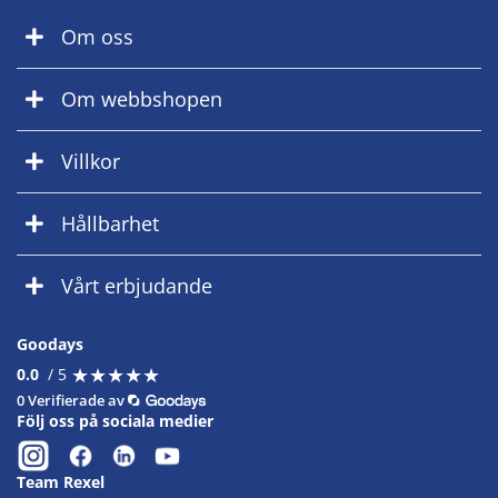
Om oss
Om webbshopen
Villkor
Hållbarhet
Vårt erbjudande
Goodays
★
★
★
★
★
★
★
★
★
★
0.0
/ 5
0 Verifierade av
Följ oss på sociala medier
Team Rexel