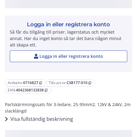
Logga in eller registrera konto
Så får du tillgång till priser, lagerstatus och mycket
annat. Har du inget konto så tar det bara någon minut
att skapa ett.
Logga in eller registrera konto
Artikelnr:
0716827
Tillv.art.nr:
CX8177-010
content_copy
content_copy
EAN:
4042368132838
content_copy
Partskärmningssats för 3-ledare, 25-95mm2, 12kV & 24kV, 2m
slacklängd
Visa fullständig beskrivning