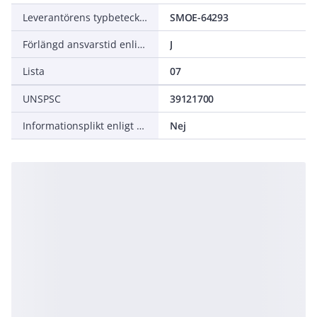
Leverantörens typbeteckning
SMOE-64293
Förlängd ansvarstid enligt ALEM-09
J
Lista
07
UNSPSC
39121700
Informationsplikt enligt REACH
Nej