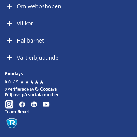
Om webbshopen
Villkor
Hållbarhet
Vårt erbjudande
Goodays
★
★
★
★
★
★
★
★
★
★
0.0
/ 5
0 Verifierade av
Följ oss på sociala medier
Team Rexel