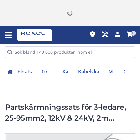
place
handyman
person
shopping_cart
0
Elnätsmateriel (06-09)
07 - Kabeltillbehör
Kabelskarvar
Kabelskarv mellanspänning
Modulsatser
CX8177-010
Partskärmningssats för 3-ledare,
25-95mm2, 12kV & 24kV, 2m
slacklängd