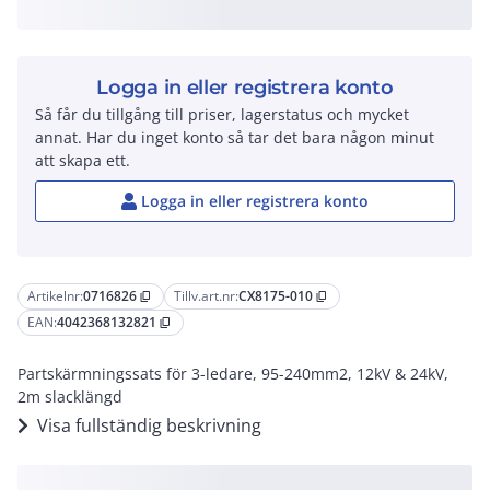
Logga in eller registrera konto
Så får du tillgång till priser, lagerstatus och mycket
annat. Har du inget konto så tar det bara någon minut
att skapa ett.
Logga in eller registrera konto
Artikelnr:
0716826
Tillv.art.nr:
CX8175-010
content_copy
content_copy
EAN:
4042368132821
content_copy
Partskärmningssats för 3-ledare, 95-240mm2, 12kV & 24kV,
2m slacklängd
Visa fullständig beskrivning