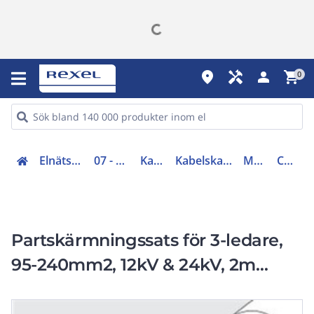
place
handyman
person
shopping_cart
0
Elnätsmateriel (06-09)
07 - Kabeltillbehör
Kabelskarvar
Kabelskarv mellanspänning
Modulsatser
CX8175-010
Partskärmningssats för 3-ledare,
95-240mm2, 12kV & 24kV, 2m
slacklängd