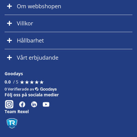
Om webbshopen
Villkor
Hållbarhet
Vårt erbjudande
Goodays
★
★
★
★
★
★
★
★
★
★
0.0
/ 5
0 Verifierade av
Följ oss på sociala medier
Team Rexel