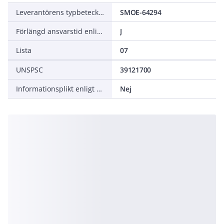
Leverantörens typbeteckning
SMOE-64294
Förlängd ansvarstid enligt ALEM-09
J
Lista
07
UNSPSC
39121700
Informationsplikt enligt REACH
Nej