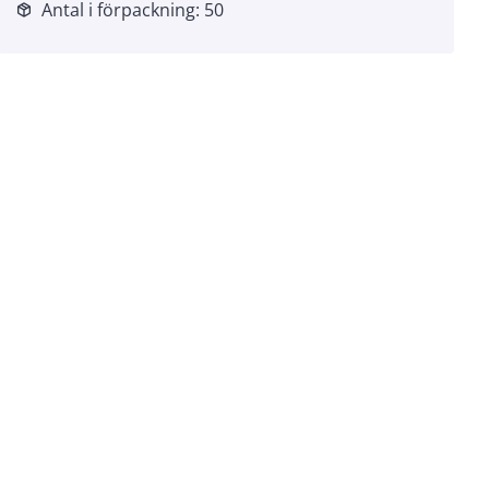
Antal i förpackning: 50
package_2