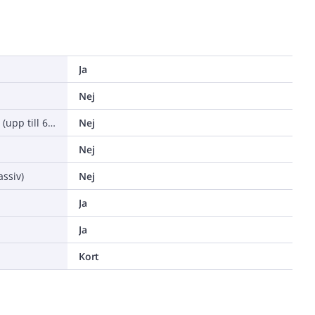
Ja
Nej
Lämplig för höga temperaturer (upp till 650 °C)
Nej
Nej
assiv)
Nej
Ja
Ja
Kort