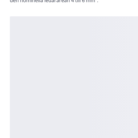
den nominella ledararean 4 till 6 mm².