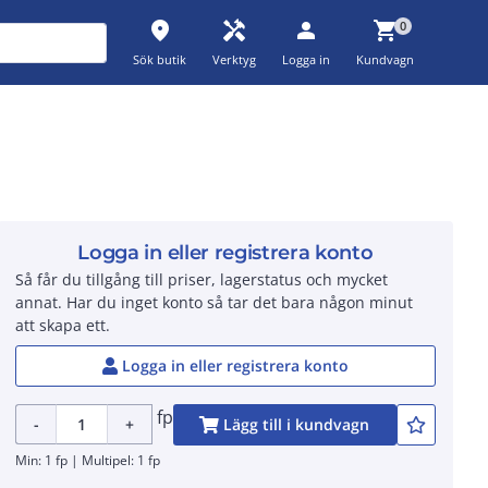
place
handyman
person
shopping_cart
0
Sök butik
Verktyg
Logga in
Kundvagn
Logga in eller registrera konto
Så får du tillgång till priser, lagerstatus och mycket
annat. Har du inget konto så tar det bara någon minut
att skapa ett.
Logga in eller registrera konto
fp
-
+
Lägg till i kundvagn
Min: 1 fp | Multipel: 1 fp