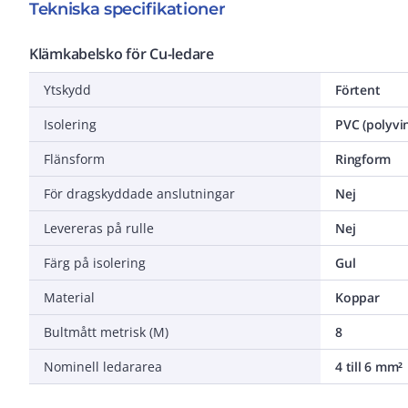
Tekniska specifikationer
Klämkabelsko för Cu-ledare
Ytskydd
Förtent
Isolering
PVC (polyvin
Flänsform
Ringform
För dragskyddade anslutningar
Nej
Levereras på rulle
Nej
Färg på isolering
Gul
Material
Koppar
Bultmått metrisk (M)
8
Nominell ledararea
4 till 6 mm²