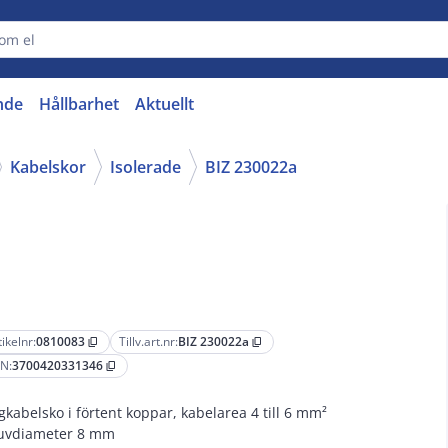
nde
Hållbarhet
Aktuellt
Kabelskor
Isolerade
BIZ 230022a
tikelnr:
0810083
Tillv.art.nr:
BIZ 230022a
content_copy
content_copy
N:
3700420331346
content_copy
gkabelsko i förtent koppar, kabelarea 4 till 6 mm²
uvdiameter 8 mm