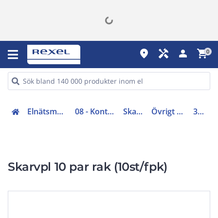
place
handyman
person
shopping_cart
0
Elnätsmateriel (06-09)
08 - Kontaktpressning
Skarvhylsor
Övrigt skarvhylsor
3330002
Skarvpl 10 par rak (10st/fpk)