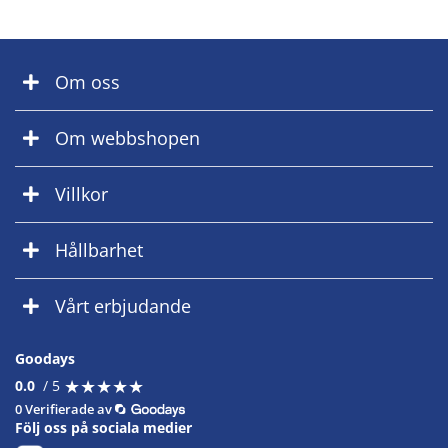
Om oss
Om webbshopen
Villkor
Hållbarhet
Vårt erbjudande
Goodays
★
★
★
★
★
★
★
★
★
★
0.0
/ 5
0 Verifierade av
Följ oss på sociala medier