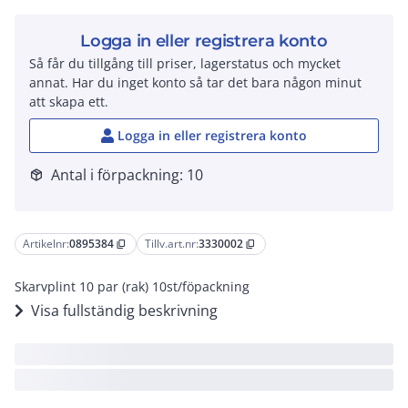
Logga in eller registrera konto
Så får du tillgång till priser, lagerstatus och mycket
annat. Har du inget konto så tar det bara någon minut
att skapa ett.
Logga in eller registrera konto
Antal i förpackning: 10
package_2
Artikelnr:
0895384
Tillv.art.nr:
3330002
content_copy
content_copy
Skarvplint 10 par (rak) 10st/föpackning
Visa fullständig beskrivning