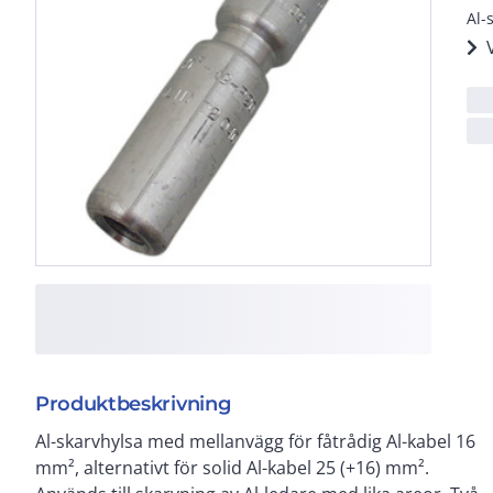
Al-
Produktbeskrivning
Al-skarvhylsa med mellanvägg för fåtrådig Al-kabel 16
pressningar erfodras. Används med Elpress
mm², alternativt för solid Al-kabel 25 (+16) mm².