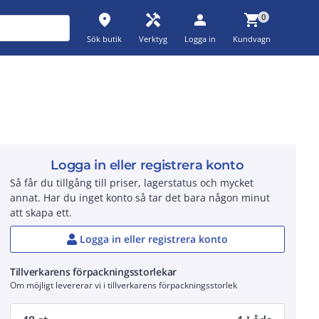
place
handyman
person
shopping_cart
0
Sök butik
Verktyg
Logga in
Kundvagn
Logga in eller registrera konto
Så får du tillgång till priser, lagerstatus och mycket
annat. Har du inget konto så tar det bara någon minut
att skapa ett.
Logga in eller registrera konto
Tillverkarens förpackningsstorlekar
Om möjligt levererar vi i tillverkarens förpackningsstorlek