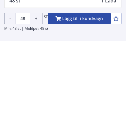
48 st
1 Låda
st
-
+
Lägg till i kundvagn
Min: 48 st | Multipel: 48 st