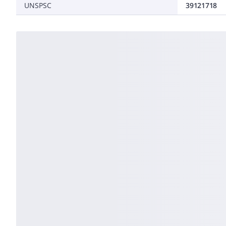
UNSPSC
39121718