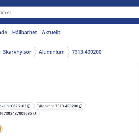
nde
Hållbarhet
Aktuellt
Skarvhylsor
Aluminium
7313-400200
tikelnr:
0826102
Tillv.art.nr:
7313-400200
content_copy
content_copy
N:
7393487009035
content_copy