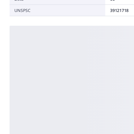
UNSPSC
39121718