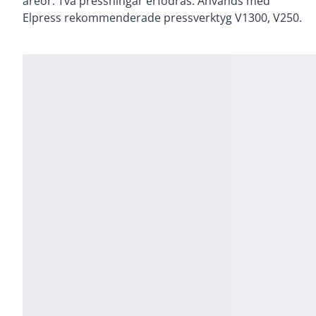
areor. Två pressningar erfodras. Används med
Elpress rekommenderade pressverktyg V1300, V250.