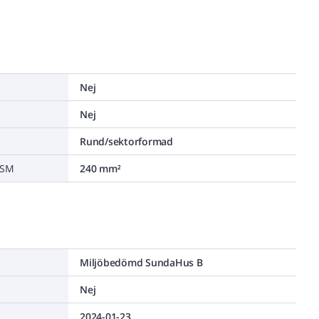
Nej
Nej
Rund/sektorformad
/SM
240 mm²
Miljöbedömd SundaHus B
Nej
2024-01-23