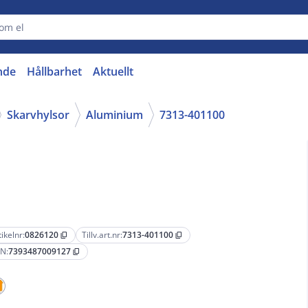
nde
Hållbarhet
Aktuellt
Skarvhylsor
Aluminium
7313-401100
tikelnr:
0826120
Tillv.art.nr:
7313-401100
content_copy
content_copy
N:
7393487009127
content_copy