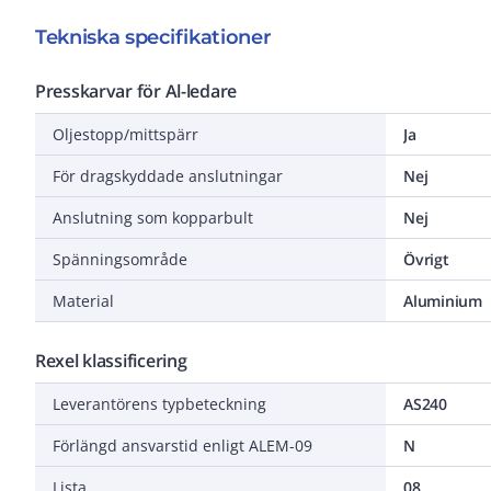
Tekniska specifikationer
Presskarvar för Al-ledare
Oljestopp/mittspärr
Ja
För dragskyddade anslutningar
Nej
Anslutning som kopparbult
Nej
Spänningsområde
Övrigt
Material
Aluminium
Rexel klassificering
Leverantörens typbeteckning
AS240
Förlängd ansvarstid enligt ALEM-09
N
Lista
08