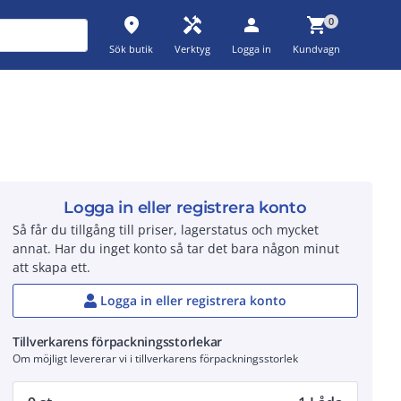
place
handyman
person
shopping_cart
0
Sök butik
Verktyg
Logga in
Kundvagn
Logga in eller registrera konto
Så får du tillgång till priser, lagerstatus och mycket
annat. Har du inget konto så tar det bara någon minut
att skapa ett.
Logga in eller registrera konto
Tillverkarens förpackningsstorlekar
Om möjligt levererar vi i tillverkarens förpackningsstorlek