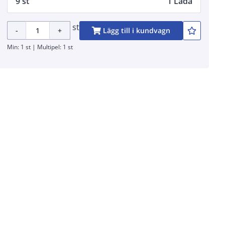
9 st
1 Låda
st
-
+
Lägg till i kundvagn
Min: 1 st | Multipel: 1 st