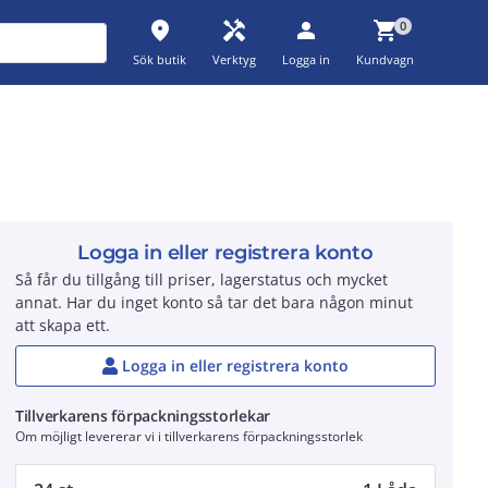
place
handyman
person
shopping_cart
0
Sök butik
Verktyg
Logga in
Kundvagn
Logga in eller registrera konto
Så får du tillgång till priser, lagerstatus och mycket
annat. Har du inget konto så tar det bara någon minut
att skapa ett.
Logga in eller registrera konto
Tillverkarens förpackningsstorlekar
Om möjligt levererar vi i tillverkarens förpackningsstorlek