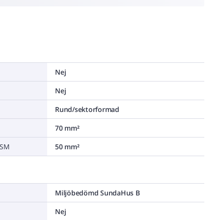
Nej
Nej
Rund/sektorformad
70 mm²
/SM
50 mm²
Miljöbedömd SundaHus B
Nej