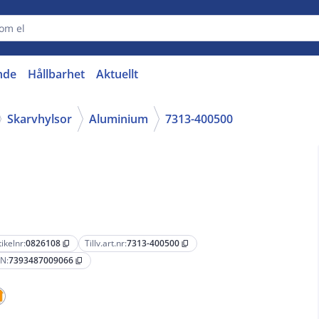
nde
Hållbarhet
Aktuellt
Skarvhylsor
Aluminium
7313-400500
tikelnr:
0826108
Tillv.art.nr:
7313-400500
content_copy
content_copy
N:
7393487009066
content_copy