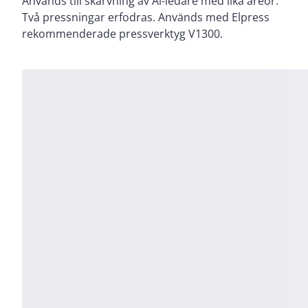
Används till skarvning av Al-ledare med lika areor.
Två pressningar erfodras. Används med Elpress
rekommenderade pressverktyg V1300.