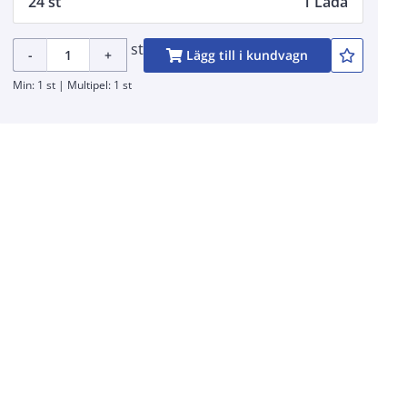
24 st
1 Låda
st
-
+
Lägg till i kundvagn
Min: 1 st | Multipel: 1 st