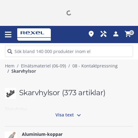
place
handyman
person
shopping_cart
0
Hem
Elnätsmateriel (06-09)
08 - Kontaktpressning
Skarvhylsor
Skarvhylsor
(373 artiklar)
Skarvhylsa

Visa text
Aluminium-koppar