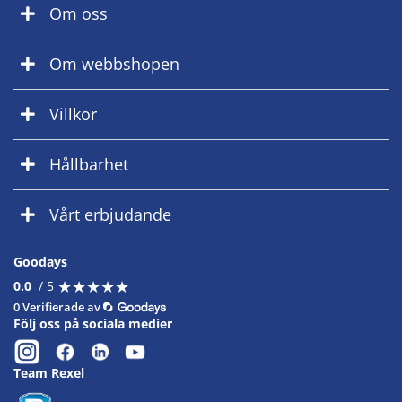
Om oss
Om webbshopen
Villkor
Hållbarhet
Vårt erbjudande
Goodays
★
★
★
★
★
★
★
★
★
★
0.0
/ 5
0 Verifierade av
Följ oss på sociala medier
Team Rexel