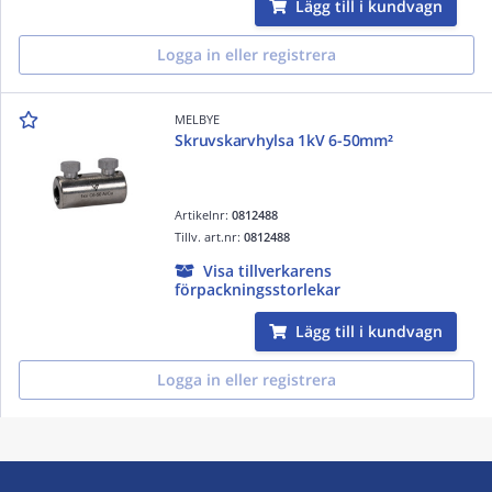
Lägg till i kundvagn
Logga in eller registrera
MELBYE
Skruvskarvhylsa 1kV 6-50mm²
Artikelnr:
0812488
Tillv. art.nr:
0812488
Visa tillverkarens
förpackningsstorlekar
Lägg till i kundvagn
Logga in eller registrera