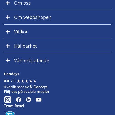
Om oss
Om webbshopen
Villkor
Hållbarhet
Vårt erbjudande
Goodays
★
★
★
★
★
★
★
★
★
★
0.0
/ 5
0 Verifierade av
Följ oss på sociala medier
Team Rexel