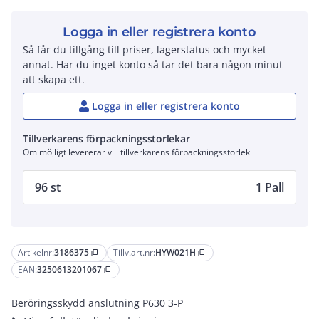
Logga in eller registrera konto
Så får du tillgång till priser, lagerstatus och mycket
annat. Har du inget konto så tar det bara någon minut
att skapa ett.
Logga in eller registrera konto
Tillverkarens förpackningsstorlekar
Om möjligt levererar vi i tillverkarens förpackningsstorlek
96 st
1 Pall
Artikelnr:
3186375
Tillv.art.nr:
HYW021H
content_copy
content_copy
EAN:
3250613201067
content_copy
Beröringsskydd anslutning P630 3-P