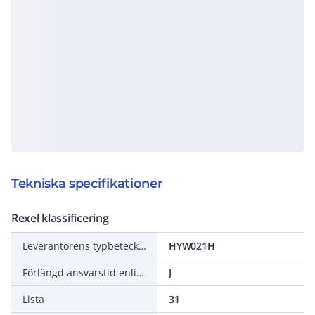
Tekniska specifikationer
Rexel klassificering
Leverantörens typbeteckning
HYW021H
Förlängd ansvarstid enligt ALEM-09
J
Lista
31