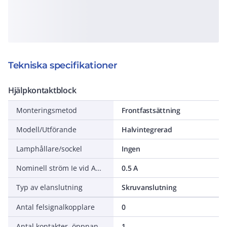
Tekniska specifikationer
Hjälpkontaktblock
Monteringsmetod
Frontfastsättning
Modell/Utförande
Halvintegrerad
Lamphållare/sockel
Ingen
Nominell ström Ie vid AC-15, 230 V
0.5 A
Typ av elanslutning
Skruvanslutning
Antal felsignalkopplare
0
Antal kontakter, öppnande (NC - normalt stängda)
1