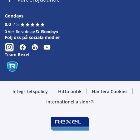
Goodays
★
★
★
★
★
★
★
★
★
★
0.0
/ 5
0 Verifierade av
Följ oss på sociala medier
Team Rexel
Integritetspolicy
Hitta butik
Hantera Cookies
Internationella sidor
open_in_new