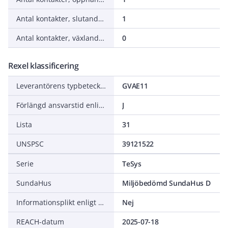
Antal kontakter, slutande (NO - normalt öppna)
1
Antal kontakter, växlande (CO)
0
Rexel klassificering
Leverantörens typbeteckning
GVAE11
Förlängd ansvarstid enligt ALEM-09
J
Lista
31
UNSPSC
39121522
Serie
TeSys
SundaHus
Miljöbedömd SundaHus D
Informationsplikt enligt REACH
Nej
REACH-datum
2025-07-18