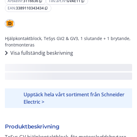
Artikelnr:
3116636
Tillv.art.nr:
GVAE11
content_copy
content_copy
EAN:
3389110343434
content_copy
Hjälpkontaktblock, TeSys GV2 & GV3, 1 slutande + 1 brytande,
frontmonteras
Visa fullständig beskrivning
Upptäck hela vårt sortiment från Schneider
Electric >
Produktbeskrivning