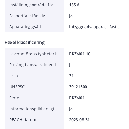
Inställningsområde för den momentana kortslutningsutlösaren
155 A
Fasbortfallskänslig
Ja
Apparatbyggsätt
Inbyggnadsapparat i fastmontageteknik
Rexel klassificering
Leverantörens typbeteckning
PKZM01-10
Förlängd ansvarstid enligt ALEM-09
J
Lista
31
UNSPSC
39121500
Serie
PKZM01
Informationsplikt enligt REACH
Ja
REACH-datum
2023-08-31