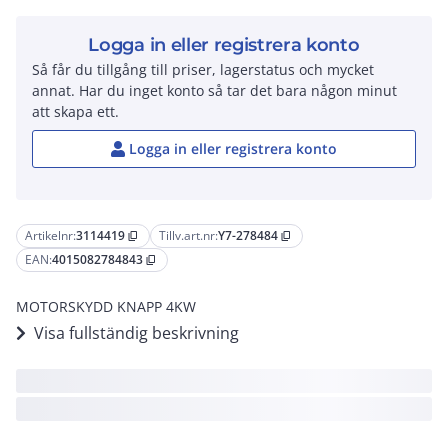
Logga in eller registrera konto
Så får du tillgång till priser, lagerstatus och mycket
annat. Har du inget konto så tar det bara någon minut
att skapa ett.
Logga in eller registrera konto
Artikelnr:
3114419
Tillv.art.nr:
Y7-278484
content_copy
content_copy
EAN:
4015082784843
content_copy
MOTORSKYDD KNAPP 4KW
Visa fullständig beskrivning