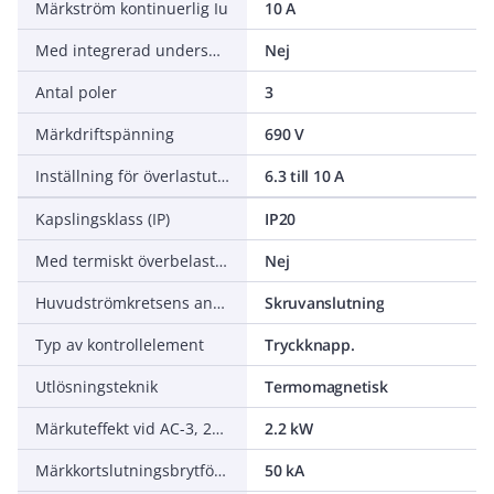
Märkström kontinuerlig Iu
10 A
Med integrerad underspänningsutlösare
Nej
Antal poler
3
Märkdriftspänning
690 V
Inställning för överlastutlösare
6.3 till 10 A
Kapslingsklass (IP)
IP20
Med termiskt överbelastningsskydd
Nej
Huvudströmkretsens anslutningssätt
Skruvanslutning
Typ av kontrollelement
Tryckknapp.
Utlösningsteknik
Termomagnetisk
Märkuteffekt vid AC-3, 230 V
2.2 kW
Märkkortslutningsbrytförmåga Icu vid 400 V, AC
50 kA