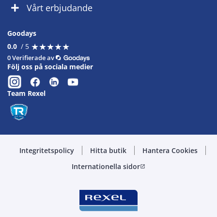
Vårt erbjudande
Goodays
★
★
★
★
★
★
★
★
★
★
0.0
/ 5
0 Verifierade av
Följ oss på sociala medier
Team Rexel
Integritetspolicy
Hitta butik
Hantera Cookies
Internationella sidor
open_in_new