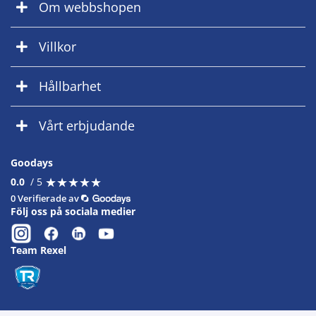
Om webbshopen
Villkor
Hållbarhet
Vårt erbjudande
Goodays
★
★
★
★
★
★
★
★
★
★
0.0
/ 5
0 Verifierade av
Följ oss på sociala medier
Team Rexel