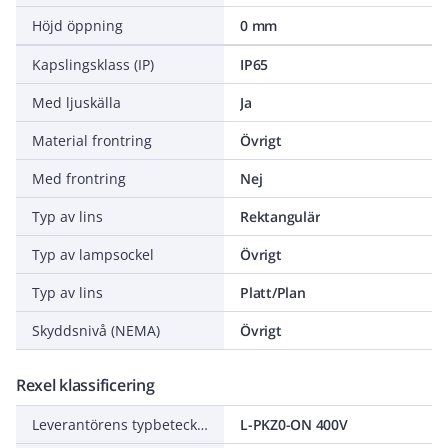
Höjd öppning
0 mm
Kapslingsklass (IP)
IP65
Med ljuskälla
Ja
Material frontring
Övrigt
Med frontring
Nej
Typ av lins
Rektangulär
Typ av lampsockel
Övrigt
Typ av lins
Platt/Plan
Skyddsnivå (NEMA)
Övrigt
Rexel klassificering
Leverantörens typbeteckning
L-PKZ0-ON 400V