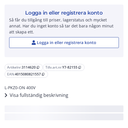
Logga in eller registrera konto
Så får du tillgång till priser, lagerstatus och mycket
annat. Har du inget konto så tar det bara någon minut
att skapa ett.
Logga in eller registrera konto
Artikelnr:
3114620
Tillv.art.nr:
Y7-82155
content_copy
content_copy
EAN:
4015080821557
content_copy
L-PKZ0-ON 400V
Visa fullständig beskrivning