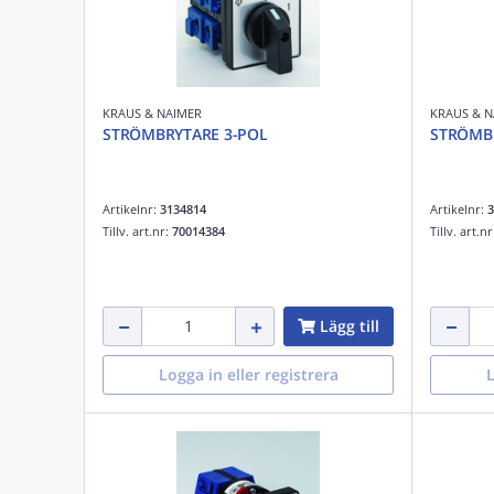
KRAUS & NAIMER
KRAUS & N
STRÖMBRYTARE 3-POL
STRÖMB
Artikelnr:
3134814
Artikelnr:
3
Tillv. art.nr:
70014384
Tillv. art.n
Lägg till
Logga in eller registrera
L