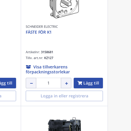
SCHNEIDER ELECTRIC
FÄSTE FÖR K1
Artikelnr:
3158681
Tillv. art.nr:
KZ127
Visa tillverkarens
förpackningsstorlekar
gg till
Lägg till
a
Logga in eller registrera