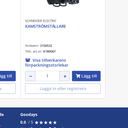
SCHNEIDER ELECTRIC
KAMSTRÖMSTÄLLARE
Artikelnr:
3158532
Tillv. art.nr:
K1B006T
Visa tillverkarens
förpackningsstorlekar
gg till
Lägg till
a
Logga in eller registrera
de
Goodays
★
★
★
★
★
★
★
★
★
★
0.0
/ 5
r