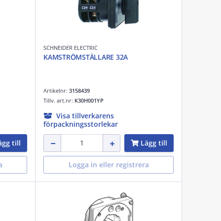
SCHNEIDER ELECTRIC
KAMSTRÖMSTÄLLARE 32A
Artikelnr:
3158439
Tillv. art.nr:
K30H001YP
Visa tillverkarens
förpackningsstorlekar
gg till
Lägg till
a
Logga in eller registrera