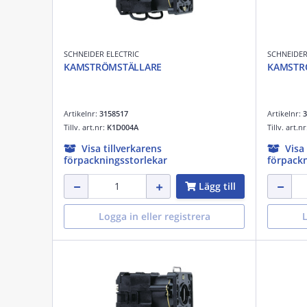
SCHNEIDER ELECTRIC
SCHNEIDER
KAMSTRÖMSTÄLLARE
KAMSTR
Artikelnr:
3158517
Artikelnr:
3
Tillv. art.nr:
K1D004A
Tillv. art.n
Visa tillverkarens
Visa
förpackningsstorlekar
förpackn
Lägg till
Logga in eller registrera
L