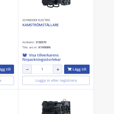
SCHNEIDER ELECTRIC
KAMSTRÖMSTÄLLARE
Artikelnr:
3158570
Tillv. art.nr:
K1H008N
Visa tillverkarens
förpackningsstorlekar
gg till
Lägg till
a
Logga in eller registrera