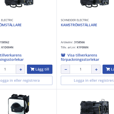
 ELECTRIC
SCHNEIDER ELECTRIC
ÖMSTÄLLARE
KAMSTRÖMSTÄLLARE
158562
Artikelnr:
3158566
r:
K1D004N
Tillv. art.nr:
K1F006N
 tillverkarens
Visa tillverkarens
ingsstorlekar
förpackningsstorlekar
Lägg till
Lä
ogga in eller registrera
Logga in eller registrer