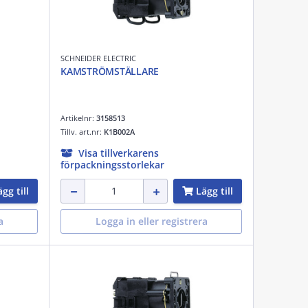
SCHNEIDER ELECTRIC
KAMSTRÖMSTÄLLARE
Artikelnr:
3158513
Tillv. art.nr:
K1B002A
Visa tillverkarens
förpackningsstorlekar
gg till
Lägg till
a
Logga in eller registrera