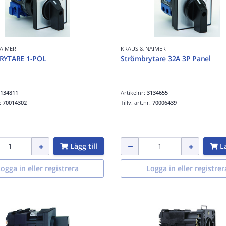
AIMER
KRAUS & NAIMER
RYTARE 1-POL
Strömbrytare 32A 3P Panel
134811
Artikelnr:
3134655
r:
70014302
Tillv. art.nr:
70006439
Lägg till
Lä
ogga in eller registrera
Logga in eller registrer