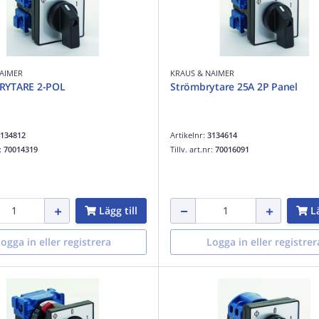
AIMER
KRAUS & NAIMER
RYTARE 2-POL
Strömbrytare 25A 2P Panel
134812
Artikelnr:
3134614
r:
70014319
Tillv. art.nr:
70016091
Lägg till
Lä
ogga in eller registrera
Logga in eller registrer