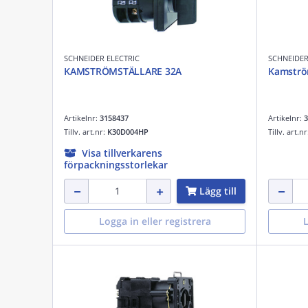
SCHNEIDER ELECTRIC
SCHNEIDER
KAMSTRÖMSTÄLLARE 32A
Kamströ
Artikelnr:
3158437
Artikelnr:
3
Tillv. art.nr:
K30D004HP
Tillv. art.n
Visa tillverkarens
förpackningsstorlekar
Lägg till
Logga in eller registrera
L