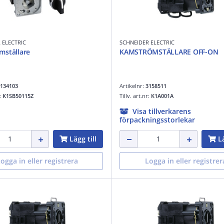
 ELECTRIC
SCHNEIDER ELECTRIC
mställare
KAMSTRÖMSTÄLLARE OFF-ON
134103
Artikelnr:
3158511
r:
K1SB50115Z
Tillv. art.nr:
K1A001A
Visa tillverkarens
förpackningsstorlekar
Lägg till
Lä
ogga in eller registrera
Logga in eller registrer