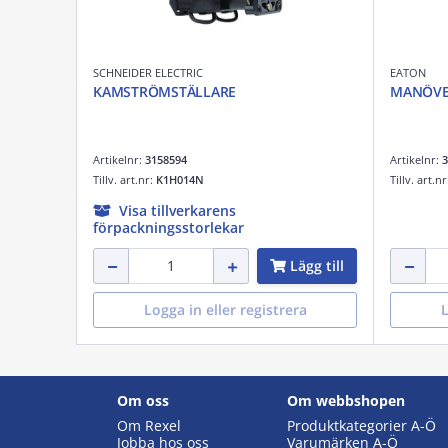
SCHNEIDER ELECTRIC
EATON
KAMSTRÖMSTÄLLARE
MANÖVE
Artikelnr:
3158594
Artikelnr:
3
Tillv. art.nr:
K1H014N
Tillv. art.n
Visa tillverkarens
förpackningsstorlekar
Lägg till
Logga in eller registrera
L
Om oss
Om webbshopen
Om Rexel
Produktkategorier A-Ö
Jobba hos oss
Varumärken A-Ö