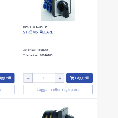
KRAUS & NAIMER
STRÖMSTÄLLARE
Artikelnr:
3134618
Tillv. art.nr:
70016100
gg till
Lägg till
a
Logga in eller registrera