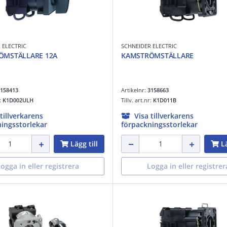
 ELECTRIC
SCHNEIDER ELECTRIC
ÖMSTÄLLARE 12A
KAMSTRÖMSTÄLLARE
158413
Artikelnr:
3158663
r:
K1D002ULH
Tillv. art.nr:
K1D011B
 tillverkarens
Visa tillverkarens
ingsstorlekar
förpackningsstorlekar
Lägg till
Lä
ogga in eller registrera
Logga in eller registrer