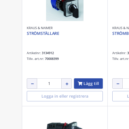
KRAUS & NAIMER
KRAUS & N
STRÖMSTÄLLARE
STRÖMB
Artikelnr:
3134912
Artikelnr:
3
Tillv. art.nr:
70008399
Tillv. art.n
Lägg till
Logga in eller registrera
L