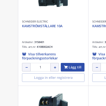
SCHNEIDER ELECTRIC
SCHNEIDER
KAMSTRÖMSTÄLLARE 10A
KAMSTR
Artikelnr:
3158401
Artikelnr:
3
Tillv. art.nr:
K10B002ACH
Tillv. art.n
Visa tillverkarens
Visa
förpackningsstorlekar
förpackn
Lägg till
Logga in eller registrera
L