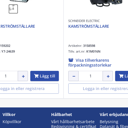
SCHNEIDER ELECTRIC
RSTRÖMSTÄLLARE
KAMSTRÖMSTÄLLARE
159202
Artikelnr:
3158598
r:
Y7-24639
Tillv. art.nr:
K1M016N
Visa tillverkarens
förpackningsstorlekar
Lägg till
Lä
ogga in eller registrera
Logga in eller registrer
Villkor
Hållbarhet
Vårt erbjudan
Köpvillkor
Vårt hållbarhetsarbete
Belysning
Redovisning & certifikat
Datanät & fibe