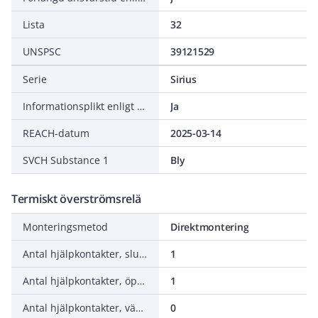
Lista
32
UNSPSC
39121529
Serie
Sirius
Informationsplikt enligt REACH
Ja
REACH-datum
2025-03-14
SVCH Substance 1
Bly
Termiskt överströmsrelä
Monteringsmetod
Direktmontering
Antal hjälpkontakter, slutande (NO - normalt öppna)
1
Antal hjälpkontakter, öppnande (NC - normalt stängda)
1
Antal hjälpkontakter, växlande (CO)
0