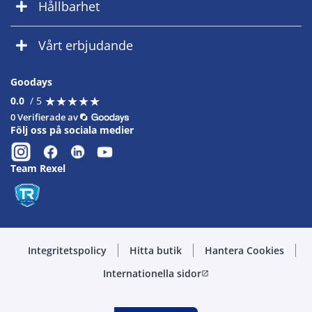
Hållbarhet
Vårt erbjudande
Goodays
★
★
★
★
★
★
★
★
★
★
0.0
/ 5
0 Verifierade av
Följ oss på sociala medier
Team Rexel
Integritetspolicy
Hitta butik
Hantera Cookies
Internationella sidor
open_in_new