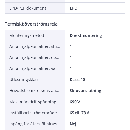
EPD/PEP dokument
EPD
Termiskt överströmsrelä
Monteringsmetod
Direktmontering
Antal hjälpkontakter, slutande (NO - normalt öppna)
1
Antal hjälpkontakter, öppnande (NC - normalt stängda)
1
Antal hjälpkontakter, växlande (CO)
1
Utlösningsklass
Klass 10
Huvudströmkretsens anslutningssätt
Skruvanslutning
Max. märkdriftspänning Ue
690 V
Inställbart strömområde
65 till 78 A
Ingång för återställningsfunktion
Nej