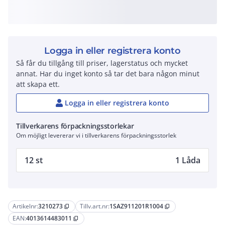
Logga in eller registrera konto
Så får du tillgång till priser, lagerstatus och mycket
annat. Har du inget konto så tar det bara någon minut
att skapa ett.
Logga in eller registrera konto
Tillverkarens förpackningsstorlekar
Om möjligt levererar vi i tillverkarens förpackningsstorlek
12 st
1 Låda
Artikelnr:
3210273
Tillv.art.nr:
1SAZ911201R1004
content_copy
content_copy
EAN:
4013614483011
content_copy