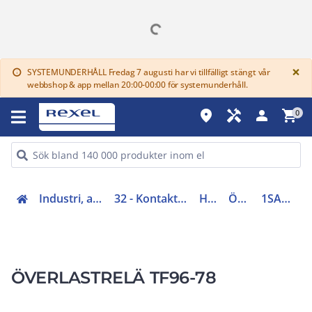
G
×
SYSTEMUNDERHÅLL Fredag 7 augusti har vi tillfälligt stängt vår
info
webbshop & app mellan 20:00-00:00 för systemunderhåll.
place
handyman
person
shopping_cart
0
Industri, automation (31-40, 45)
32 - Kontaktorer och startapparater
Hjälpreläer
Överlastrelä
1SAZ911201R1004
ÖVERLASTRELÄ TF96-78