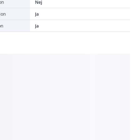
on
Nej
ion
Ja
on
Ja