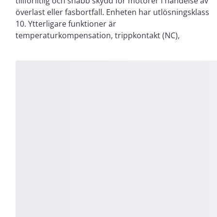
tillförlitlig och snabb skydd för motorer i händelse av
trippindikation. Överlastreläerna ansluts direkt till
överlast eller fasbortfall. Enheten har utlösningsklass
kontaktorerna. Monteringssatser för
10. Ytterligare funktioner är
temperaturkompensation, trippkontakt (NC),