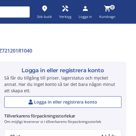
place
handyman
person
shopping_cart
0
Sök butik
Verktyg
Logga in
Kundvagn
Z721201R1040
Logga in eller registrera konto
Så får du tillgång till priser, lagerstatus och mycket
annat. Har du inget konto så tar det bara någon minut
att skapa ett.
Logga in eller registrera konto
Tillverkarens förpackningsstorlekar
Om möjligt levererar vi i tillverkarens förpackningsstorlek