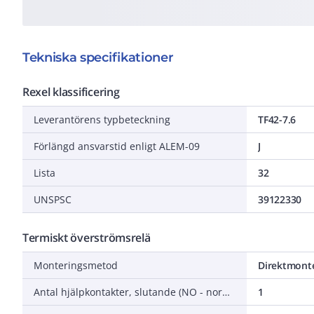
Tekniska specifikationer
Rexel klassificering
Leverantörens typbeteckning
TF42-7.6
Förlängd ansvarstid enligt ALEM-09
J
Lista
32
UNSPSC
39122330
Termiskt överströmsrelä
Monteringsmetod
Direktmont
Antal hjälpkontakter, slutande (NO - normalt öppna)
1