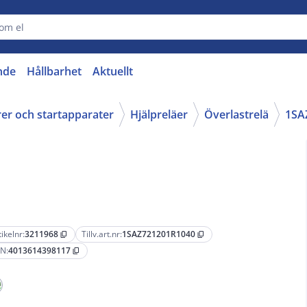
nde
Hållbarhet
Aktuellt
rer och startapparater
Hjälpreläer
Överlastrelä
1SA
tikelnr:
3211968
Tillv.art.nr:
1SAZ721201R1040
content_copy
content_copy
N:
4013614398117
content_copy