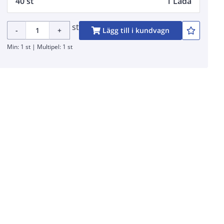
40 st
1 Låda
st
-
+
Lägg till i kundvagn
Min: 1 st | Multipel: 1 st