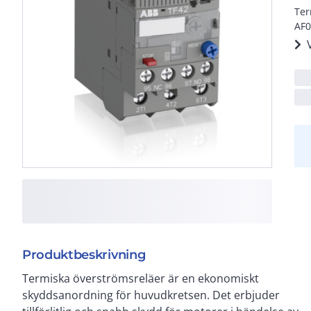
Ter
AF0
Produktbeskrivning
Termiska överströmsreläer är en ekonomiskt
signalkontakt (NO), automatisk eller manuell
skyddsanordning för huvudkretsen. Det erbjuder
återställning är valbart, stopp funktion och en