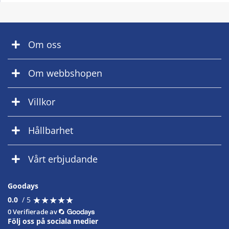
Om oss
Om webbshopen
Villkor
Hållbarhet
Vårt erbjudande
Goodays
★
★
★
★
★
★
★
★
★
★
0.0
/ 5
0 Verifierade av
Följ oss på sociala medier