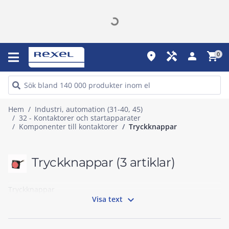
place
handyman
person
shopping_cart
0
Hem
Industri, automation (31-40, 45)
32 - Kontaktorer och startapparater
Komponenter till kontaktorer
Tryckknappar
Tryckknappar
(3 artiklar)
Tryckknappar

Visa text