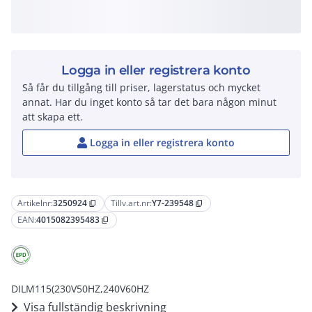
Logga in eller registrera konto
Så får du tillgång till priser, lagerstatus och mycket
annat. Har du inget konto så tar det bara någon minut
att skapa ett.
Logga in eller registrera konto
Artikelnr:
3250924
Tillv.art.nr:
Y7-239548
content_copy
content_copy
EAN:
4015082395483
content_copy
DILM115(230V50HZ,240V60HZ
Visa fullständig beskrivning