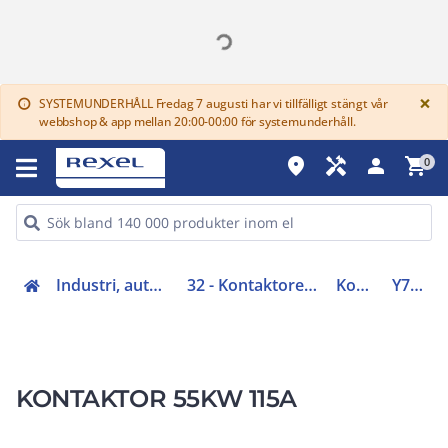
G
×
SYSTEMUNDERHÅLL Fredag 7 augusti har vi tillfälligt stängt vår
info
webbshop & app mellan 20:00-00:00 för systemunderhåll.
place
handyman
person
shopping_cart
0
Industri, automation (31-40, 45)
32 - Kontaktorer och startapparater
Kontaktorer
Y7-239548
KONTAKTOR 55KW 115A