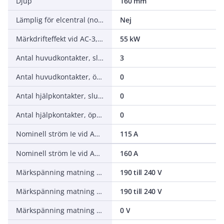
Djup
160 mm
Lämplig för elcentral (normutförande)
Nej
Märkdrifteffekt vid AC-3, 400 V
55 kW
Antal huvudkontakter, slutande (NO - normalt öppna)
3
Antal huvudkontakter, öppnande (NC - normalt stängda)
0
Antal hjälpkontakter, slutande (NO - normalt öppna)
0
Antal hjälpkontakter, öppnande (NC - normalt stängda)
0
Nominell ström Ie vid AC-3, 400 V
115 A
Nominell ström le vid AC-1, 400 V
160 A
Märkspänning matning vid AC 50 Hz
190 till 240 V
Märkspänning matning vid AC 60 Hz
190 till 240 V
Märkspänning matning vid DC
0 V