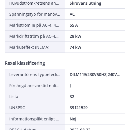
Huvudströmkretsens anslutningssätt
Skruvanslutning
Spänningstyp för manöver
AC
Märkström Ie på AC-4, 400 V
55 A
Märkdriftström på AC-4, 400 V
28 kW
Märkuteffekt (NEMA)
74 kW
Rexel klassificering
Leverantörens typbeteckning
DILM115(230V50HZ,240V60HZ
Förlängd ansvarstid enligt ALEM-09
J
Lista
32
UNSPSC
39121529
Informationsplikt enligt REACH
Nej
REACH-datum
2023-08-23