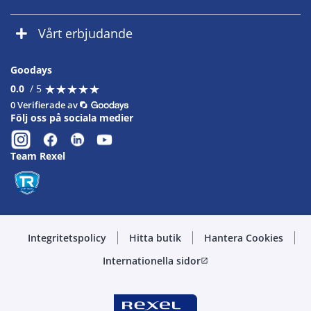
Vårt erbjudande
Goodays
★
★
★
★
★
★
★
★
★
★
0.0
/ 5
0 Verifierade av
Följ oss på sociala medier
Team Rexel
Integritetspolicy
Hitta butik
Hantera Cookies
Internationella sidor
open_in_new