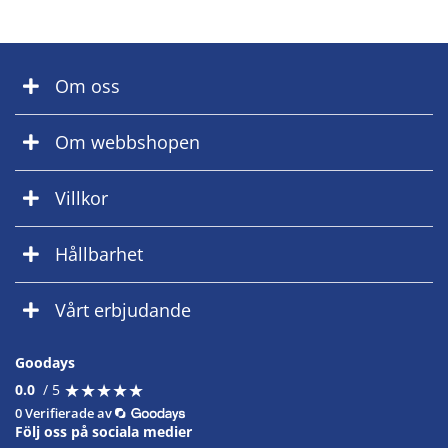
Om oss
Om webbshopen
Villkor
Hållbarhet
Vårt erbjudande
Goodays
★
★
★
★
★
★
★
★
★
★
0.0
/ 5
0 Verifierade av
Följ oss på sociala medier