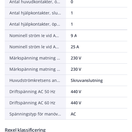
Antal huvudkontakter, öppnande (NC - normalt stängda)
0
Antal hjälpkontakter, slutande (NO - normalt öppna)
1
Antal hjälpkontakter, öppnande (NC - normalt stängda)
1
Nominell ström Ie vid AC-3, 400 V
9 A
Nominell ström le vid AC-1, 400 V
25 A
Märkspänning matning vid AC 50 Hz
230 V
Märkspänning matning vid AC 60 Hz
230 V
Huvudströmkretsens anslutningssätt
Skruvanslutning
Driftspänning AC 50 Hz
440 V
Driftspänning AC 60 Hz
440 V
Spänningstyp för manöver
AC
Rexel klassificering