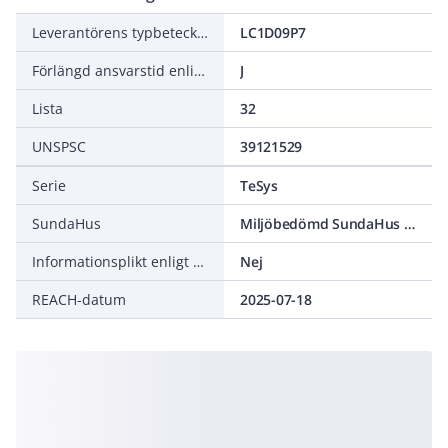
Leverantörens typbeteckning
LC1D09P7
Förlängd ansvarstid enligt ALEM-09
J
Lista
32
UNSPSC
39121529
Serie
TeSys
SundaHus
Miljöbedömd SundaHus C-
Informationsplikt enligt REACH
Nej
REACH-datum
2025-07-18