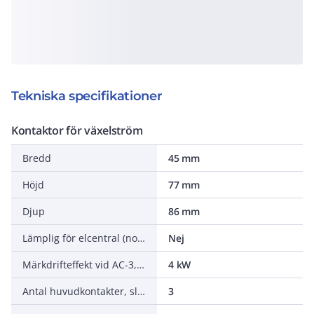
Tekniska specifikationer
Kontaktor för växelström
Bredd
45 mm
Höjd
77 mm
Djup
86 mm
Lämplig för elcentral (normutförande)
Nej
Märkdrifteffekt vid AC-3, 400 V
4 kW
Antal huvudkontakter, slutande (NO - normalt öppna)
3