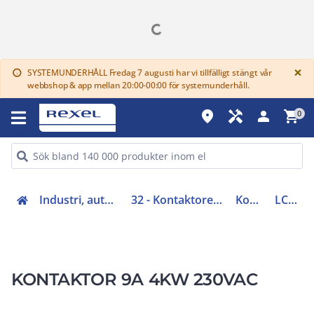
G
×
SYSTEMUNDERHÅLL Fredag 7 augusti har vi tillfälligt stängt vår
info
webbshop & app mellan 20:00-00:00 för systemunderhåll.
place
handyman
person
shopping_cart
0
Industri, automation (31-40, 45)
32 - Kontaktorer och startapparater
Kontaktorer
LC1D09P7
KONTAKTOR 9A 4KW 230VAC