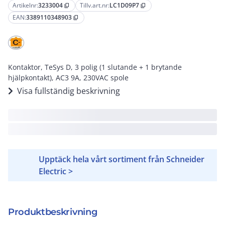
Artikelnr:
3233004
Tillv.art.nr:
LC1D09P7
content_copy
content_copy
EAN:
3389110348903
content_copy
Kontaktor, TeSys D, 3 polig (1 slutande + 1 brytande
hjälpkontakt), AC3 9A, 230VAC spole
Visa fullständig beskrivning
Upptäck hela vårt sortiment från Schneider
Electric >
Produktbeskrivning