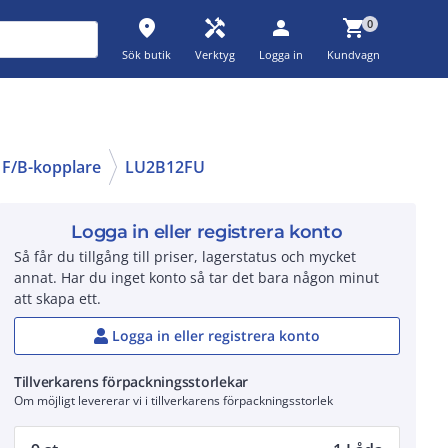
place
handyman
person
shopping_cart
0
Sök butik
Verktyg
Logga in
Kundvagn
F/B-kopplare
LU2B12FU
Logga in eller registrera konto
Så får du tillgång till priser, lagerstatus och mycket
annat. Har du inget konto så tar det bara någon minut
att skapa ett.
Logga in eller registrera konto
Tillverkarens förpackningsstorlekar
Om möjligt levererar vi i tillverkarens förpackningsstorlek