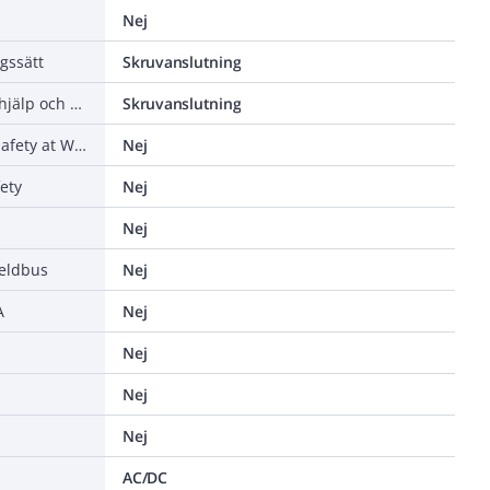
Nej
gssätt
Skruvanslutning
Typ av elektrisk anslutning för hjälp och manöverströmkretsar
Skruvanslutning
Stödjer protokoll AS-Interface Safety at Work
Nej
ety
Nej
Nej
ieldbus
Nej
A
Nej
Nej
Nej
Nej
AC/DC