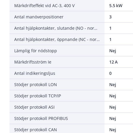
Märkdrifteffekt vid AC-3, 400 V
5.5 kW
Antal manöverpositioner
3
Antal hjälpkontakter, slutande (NO - normalt öppna)
1
Antal hjälpkontakter, öppnande (NC - normalt stängda)
1
Lämplig för nödstopp
Nej
Märkdriftsström Ie
12 A
Antal indikeringsljus
0
Stödjer protokoll LON
Nej
Stödjer protokoll TCP/IP
Nej
Stödjer protokoll ASI
Nej
Stödjer protokoll PROFIBUS
Nej
Stödjer protokoll CAN
Nej