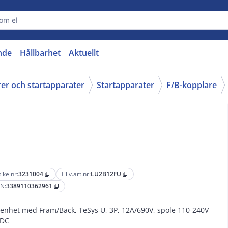
nde
Hållbarhet
Aktuellt
rer och startapparater
Startapparater
F/B-kopplare
tikelnr:
3231004
Tillv.art.nr:
LU2B12FU
content_copy
content_copy
N:
3389110362961
content_copy
enhet med Fram/Back, TeSys U, 3P, 12A/690V, spole 110-240V
/DC