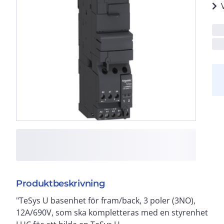
Produktbeskrivning
"TeSys U basenhet för fram/back, 3 poler (3NO),
110-240V AC / 110-220V DC, extra signalkontakter
12A/690V, som ska kompletteras med en styrenhet
(1NO+1NC), en styrterminal, blankningsluckor som