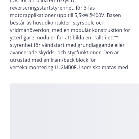
LUC för att bilda en TeSys U
täcker de tomma hålrummen. Den ger en hög
reverseringsstartstyrenhet, för 3-fas
brytförmåga Icu 50kA@400V, garanterad start-stopp-
motorapplikationer upp till 5,5kW@400V. Basen
kontroll för 3600 cykler/timme. Mycket kompakt (45
består av huvudkontakter, styrspole och
mm bredd), montering på DIN-skena och
vridmanöverdon, med en modulär konstruktion för
skruvmontage, med ett vridbart manöverdon som
ytterligare moduler för att bilda en ""allt-i-ett""-
kan låsas med hänglås. Certifierad när den används
styrenhet för vändstart med grundläggande eller
tillsammans med en LUC -skyddsmodul (IEC, UL, CSA,
avancerade skydds- och styrfunktioner. Den är
CCC, EAC, Marine), Green Premium-kompatibel
utrustad med en fram/back block för
vertekalmontering LU2MB0FU som ska matas med