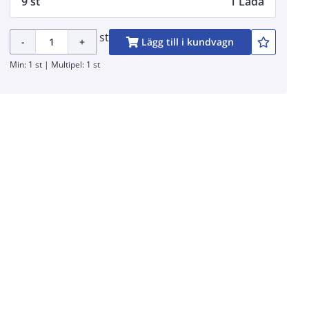
9 st
1 Låda
st
-
+
Lägg till i kundvagn
Min: 1 st | Multipel: 1 st