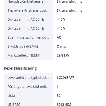
Huvudströmkretsens anslutningssätt
Skruvanslutning
Typ av elektrisk anslutning för hjälp och manöverströmkretsar
Skruvanslutning
Driftspänning AC 50 Hz
440 V
Driftspänning AC 60 Hz
440 V
Spänningstyp för manöver
AC
Skyddsnivå (NEMA)
Övrigt
Märkuteffekt (NEMA)
29.8 kW
Rexel klassificering
Leverantörens typbeteckning
LC2D65AF7
Förlängd ansvarstid enligt ALEM-09
J
Lista
32
UNSPSC
39121529