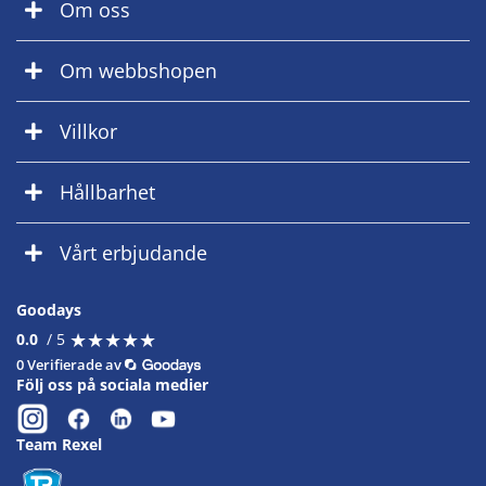
Om oss
Om webbshopen
Villkor
Hållbarhet
Vårt erbjudande
Goodays
★
★
★
★
★
★
★
★
★
★
0.0
/ 5
0 Verifierade av
Följ oss på sociala medier
Team Rexel