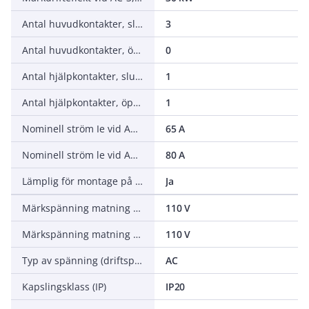
Antal huvudkontakter, slutande (NO - normalt öppna)
3
Antal huvudkontakter, öppnande (NC - normalt stängda)
0
Antal hjälpkontakter, slutande (NO - normalt öppna)
1
Antal hjälpkontakter, öppnande (NC - normalt stängda)
1
Nominell ström Ie vid AC-3, 400 V
65 A
Nominell ström le vid AC-1, 400 V
80 A
Lämplig för montage på skena
Ja
Märkspänning matning vid AC 50 Hz
110 V
Märkspänning matning vid AC 60 Hz
110 V
Typ av spänning (driftspänning)
AC
Kapslingsklass (IP)
IP20