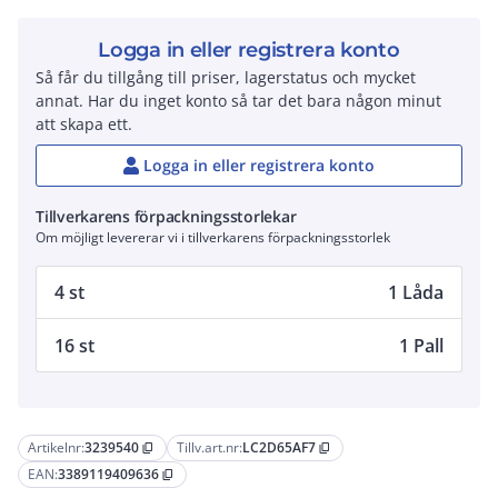
Logga in eller registrera konto
Så får du tillgång till priser, lagerstatus och mycket
annat. Har du inget konto så tar det bara någon minut
att skapa ett.
Logga in eller registrera konto
Tillverkarens förpackningsstorlekar
Om möjligt levererar vi i tillverkarens förpackningsstorlek
4 st
1 Låda
16 st
1 Pall
Artikelnr:
3239540
Tillv.art.nr:
LC2D65AF7
content_copy
content_copy
EAN:
3389119409636
content_copy