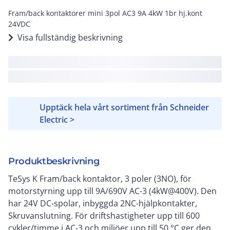
Fram/back kontaktorer mini 3pol AC3 9A 4kW 1br hj.kont
24VDC
Visa fullständig beskrivning
Upptäck hela vårt sortiment från Schneider
Electric >
Produktbeskrivning
TeSys K Fram/back kontaktor, 3 poler (3NO), för
motorstyrning upp till 9A/690V AC-3 (4kW@400V). Den
har 24V DC-spolar, inbyggda 2NC-hjälpkontakter,
Skruvanslutning. För driftshastigheter upp till 600
cykler/timme i AC-3 och miljöer upp till 50 °C ger den