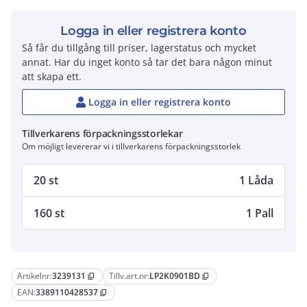
Logga in eller registrera konto
Så får du tillgång till priser, lagerstatus och mycket
annat. Har du inget konto så tar det bara någon minut
att skapa ett.
Logga in eller registrera konto
Tillverkarens förpackningsstorlekar
Om möjligt levererar vi i tillverkarens förpackningsstorlek
20 st
1 Låda
160 st
1 Pall
Artikelnr:
3239131
Tillv.art.nr:
LP2K0901BD
content_copy
content_copy
EAN:
3389110428537
content_copy