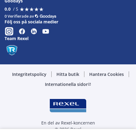
Goodays
★
★
★
★
★
★
★
★
★
★
0.0
/ 5
0 Verifierade av
Följ oss på sociala medier
Team Rexel
Integritetspolicy
Hitta butik
Hantera Cookies
Internationella sidor
open_in_new
En del av Rexel-koncernen
© 2026 Rexel