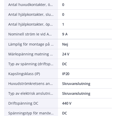
Antal huvudkontakter, öppnande (NC - normalt stängda)
0
Antal hjälpkontakter, slutande (NO - normalt öppna)
0
Antal hjälpkontakter, öppnande (NC - normalt stängda)
1
Nominell ström Ie vid AC-3, 400 V
9 A
Lämplig för montage på skena
Nej
Märkspänning matning vid DC
24 V
Typ av spänning (driftspänning)
DC
Kapslingsklass (IP)
IP20
Huvudströmkretsens anslutningssätt
Skruvanslutning
Typ av elektrisk anslutning för hjälp och manöverströmkretsar
Skruvanslutning
Driftspänning DC
440 V
Spänningstyp för manöver
DC