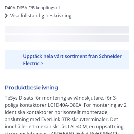
D40A-D65A F/B kopplingskit
Visa fullständig beskrivning
Upptäck hela vårt sortiment från Schneider
Electric >
Produktbeskrivning
TeSys D-sats för montering av vändskjutare, för 3-
poliga kontaktorer LC1D40A-D80A. För montering av 2
identiska kontaktorer horisontellt monterade,
anslutning med EverLink BTR-skruvterminaler. Det
innehåller ett mekaniskt lås LAD4CM, en uppsättning
strömanslutningar LA9D65A69. Enligt RoHS/REACh-