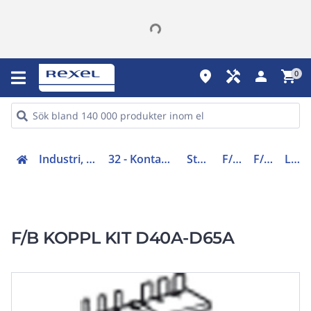
place
handyman
person
shopping_cart
0
Industri, automation (31-40, 45)
32 - Kontaktorer och startapparater
Startapparater
F/B-kopplare
F/B-kopplare
LAD9R3
F/B KOPPL KIT D40A-D65A