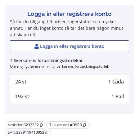
Logga in eller registrera konto
Så får du tillgång till priser, lagerstatus och mycket
annat. Har du inget konto så tar det bara någon minut
att skapa ett.
Logga in eller registrera konto
Tillverkarens förpackningsstorlekar
Om möjligt levererar vi i tillverkarens förpackningsstorlek
24 st
1 Låda
192 st
1 Pall
Artikelnr:
3232332
Tillv.art.nr:
LAD9R3
content_copy
content_copy
EAN:
3389119410052
content_copy