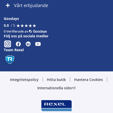
Vårt erbjudande
Goodays
★
★
★
★
★
★
★
★
★
★
0.0
/ 5
0 Verifierade av
Följ oss på sociala medier
Team Rexel
Integritetspolicy
Hitta butik
Hantera Cookies
Internationella sidor
open_in_new