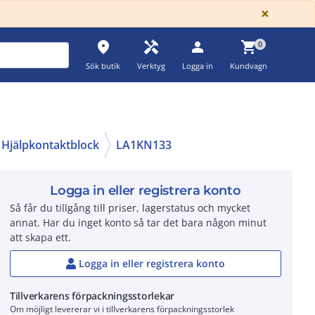
GLOBA
×
place
handyman
person
shopping_cart
0
Sök butik
Verktyg
Logga in
Kundvagn
Hjälpkontaktblock
LA1KN133
Logga in eller registrera konto
Så får du tillgång till priser, lagerstatus och mycket
annat. Har du inget konto så tar det bara någon minut
att skapa ett.
Logga in eller registrera konto
Tillverkarens förpackningsstorlekar
Om möjligt levererar vi i tillverkarens förpackningsstorlek