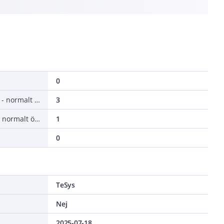
0
Antal kontakter, öppnande (NC - normalt stängda)
3
Antal kontakter, slutande (NO - normalt öppna)
1
0
TeSys
Nej
2025-07-18