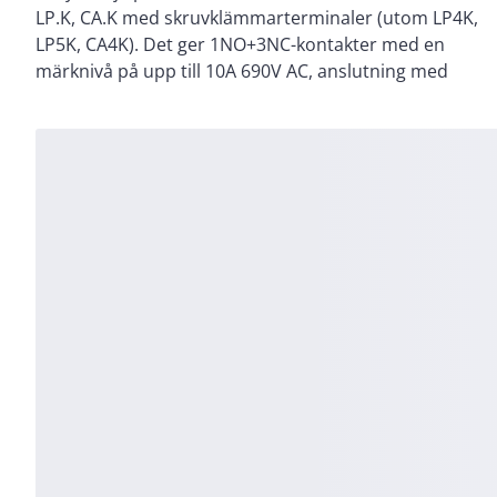
LP.K, CA.K med skruvklämmarterminaler (utom LP4K,
hög tillförlitlighet och hållbarhet. Certifierad enligt
LP5K, CA4K). Det ger 1NO+3NC-kontakter med en
flera standarder (IEC, UL, CSA, CCC), Green Premium-
märknivå på upp till 10A 690V AC, anslutning med