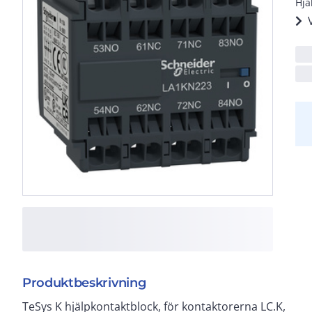
Hjä
Produktbeskrivning
TeSys K hjälpkontaktblock, för kontaktorerna LC.K,
fjäderterminaler. Frontmontering med clips, vilket ger