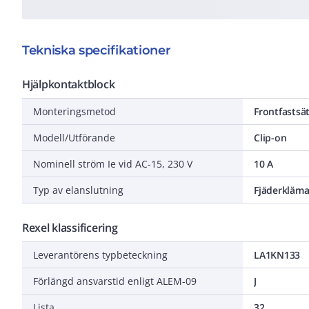
Tekniska specifikationer
Hjälpkontaktblock
Monteringsmetod
Frontfastsä
Modell/Utförande
Clip-on
Nominell ström Ie vid AC-15, 230 V
10 A
Typ av elanslutning
Fjäderkläma
Rexel klassificering
Leverantörens typbeteckning
LA1KN133
Förlängd ansvarstid enligt ALEM-09
J
Lista
32