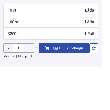
10 st
1 Låda
100 st
1 Låda
3200 st
1 Pall
st
-
+
Lägg till i kundvagn
Min: 1 st | Multipel: 1 st