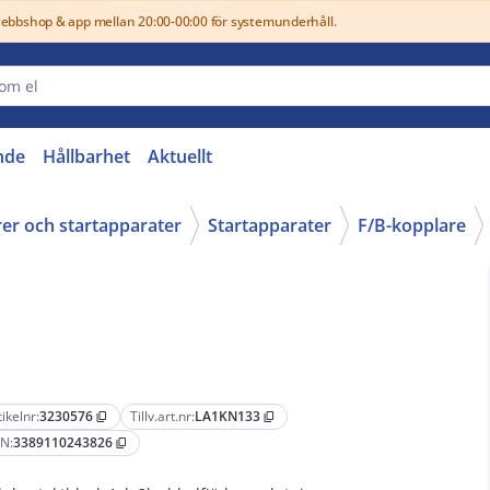
webbshop & app mellan 20:00-00:00 för systemunderhåll.
nde
Hållbarhet
Aktuellt
rer och startapparater
Startapparater
F/B-kopplare
tikelnr:
3230576
Tillv.art.nr:
LA1KN133
content_copy
content_copy
N:
3389110243826
content_copy