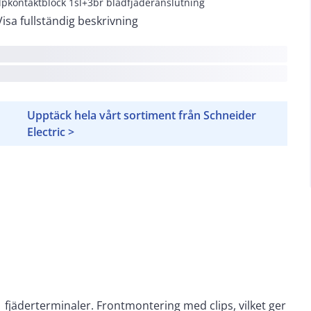
lpkontaktblock 1sl+3br bladfjäderanslutning
Visa fullständig beskrivning
Upptäck hela vårt sortiment från Schneider
Electric >