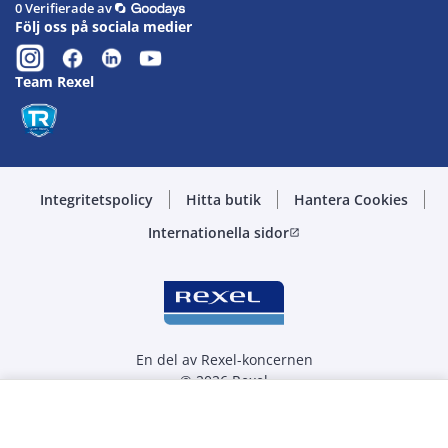
0 Verifierade av
Följ oss på sociala medier
Team Rexel
Integritetspolicy
Hitta butik
Hantera Cookies
Internationella sidor
open_in_new
En del av Rexel-koncernen
© 2026 Rexel
Välj kvantitet