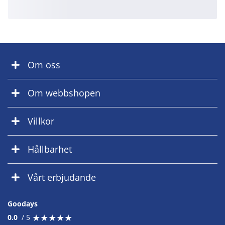
Om oss
Om webbshopen
Villkor
Hållbarhet
Vårt erbjudande
Goodays
★
★
★
★
★
★
★
★
★
★
0.0
/ 5