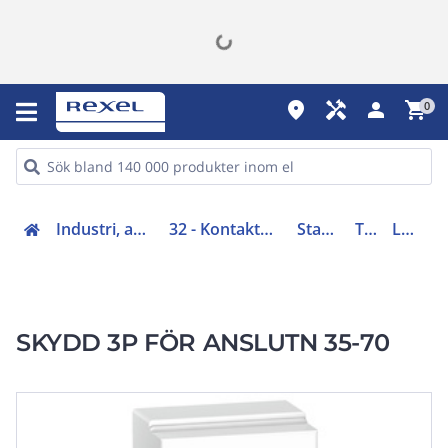
place
handyman
person
shopping_cart
0
Industri, automation (31-40, 45)
32 - Kontaktorer och startapparater
Startapparater
Tillbehör
LA9ZX01413
SKYDD 3P FÖR ANSLUTN 35-70