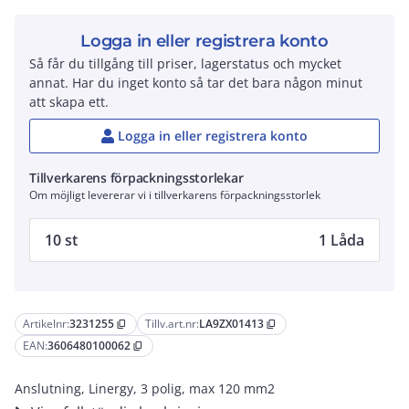
Logga in eller registrera konto
Så får du tillgång till priser, lagerstatus och mycket
annat. Har du inget konto så tar det bara någon minut
att skapa ett.
Logga in eller registrera konto
Tillverkarens förpackningsstorlekar
Om möjligt levererar vi i tillverkarens förpackningsstorlek
10 st
1 Låda
Artikelnr:
3231255
Tillv.art.nr:
LA9ZX01413
content_copy
content_copy
EAN:
3606480100062
content_copy
Anslutning, Linergy, 3 polig, max 120 mm2