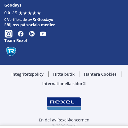
Goodays
★
★
★
★
★
★
★
★
★
★
0.0
/ 5
0 Verifierade av
Följ oss på sociala medier
Team Rexel
Integritetspolicy
Hitta butik
Hantera Cookies
Internationella sidor
open_in_new
En del av Rexel-koncernen
© 2026 Rexel