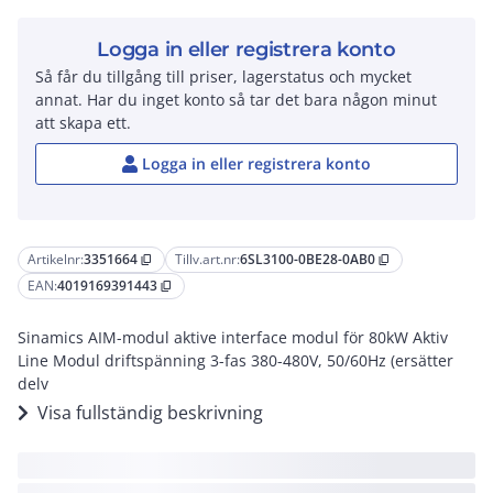
Logga in eller registrera konto
Så får du tillgång till priser, lagerstatus och mycket
annat. Har du inget konto så tar det bara någon minut
att skapa ett.
Logga in eller registrera konto
Artikelnr:
3351664
Tillv.art.nr:
6SL3100-0BE28-0AB0
content_copy
content_copy
EAN:
4019169391443
content_copy
Sinamics AIM-modul aktive interface modul för 80kW Aktiv
Line Modul driftspänning 3-fas 380-480V, 50/60Hz (ersätter
delv
Visa fullständig beskrivning