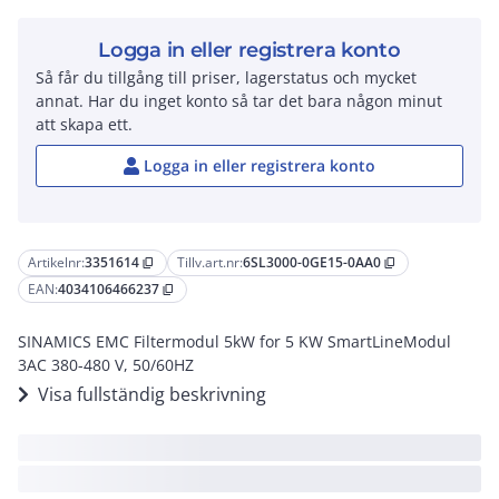
Logga in eller registrera konto
Så får du tillgång till priser, lagerstatus och mycket
annat. Har du inget konto så tar det bara någon minut
att skapa ett.
Logga in eller registrera konto
Artikelnr:
3351614
Tillv.art.nr:
6SL3000-0GE15-0AA0
content_copy
content_copy
EAN:
4034106466237
content_copy
SINAMICS EMC Filtermodul 5kW for 5 KW SmartLineModul
3AC 380-480 V, 50/60HZ
Visa fullständig beskrivning