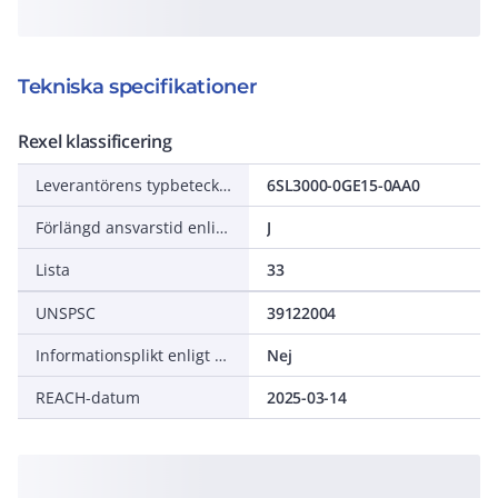
Tekniska specifikationer
Rexel klassificering
Leverantörens typbeteckning
6SL3000-0GE15-0AA0
Förlängd ansvarstid enligt ALEM-09
J
Lista
33
UNSPSC
39122004
Informationsplikt enligt REACH
Nej
REACH-datum
2025-03-14