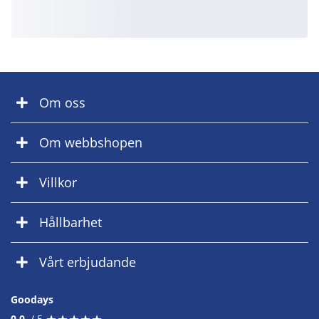
Om oss
Om webbshopen
Villkor
Hållbarhet
Vårt erbjudande
Goodays
★
★
★
★
★
★
★
★
★
★
0.0
/ 5