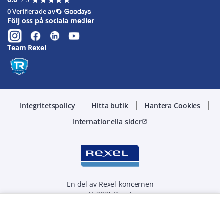
0 Verifierade av
Följ oss på sociala medier
Team Rexel
Integritetspolicy
Hitta butik
Hantera Cookies
Internationella sidor
open_in_new
En del av Rexel-koncernen
© 2026 Rexel
Välj kvantitet