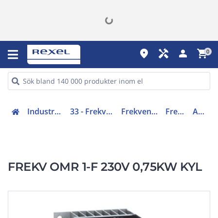
place
handyman
person
shopping_cart
0
Industri, automation (31-40, 45)
33 - Frekvensomriktare, mjukstartare
Frekvensomriktare och tillbehör
Frekvensomriktare
ATV12H075M2
FREKV OMR 1-F 230V 0,75KW KYL