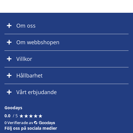
Om oss
Om webbshopen
Villkor
Hållbarhet
Vårt erbjudande
Goodays
★
★
★
★
★
★
★
★
★
★
0.0
/ 5
0 Verifierade av
Följ oss på sociala medier