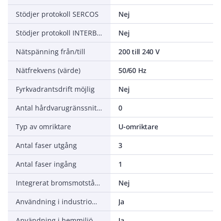
Stödjer protokoll SERCOS
Nej
Stödjer protokoll INTERBUS Safety
Nej
Nätspänning från/till
200 till 240 V
Nätfrekvens (värde)
50/60 Hz
Fyrkvadrantsdrift möjlig
Nej
Antal hårdvarugränssnitt PROFINET
0
Typ av omriktare
U-omriktare
Antal faser utgång
3
Antal faser ingång
1
Integrerat bromsmotstånd
Nej
Användning i industriområden tillåten
Ja
Användning i hemmiljö och kommersiella lokaler tillåten
Ja