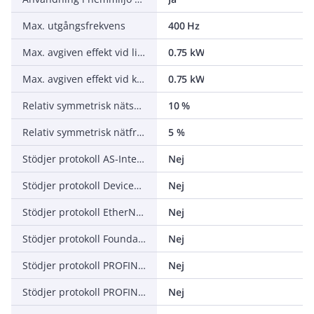
Max. utgångsfrekvens
400 Hz
Max. avgiven effekt vid linjär belastning vid märkutgångsspänning
0.75 kW
Max. avgiven effekt vid kvadratisk belastning vid märkutgångsspänning
0.75 kW
Relativ symmetrisk nätspänningstolerans
10 %
Relativ symmetrisk nätfrekvenstolerans
5 %
Stödjer protokoll AS-Interface Safety at Work
Nej
Stödjer protokoll DeviceNet Safety
Nej
Stödjer protokoll EtherNet/IP
Nej
Stödjer protokoll Foundation Fieldbus
Nej
Stödjer protokoll PROFINET CBA
Nej
Stödjer protokoll PROFINET IO
Nej