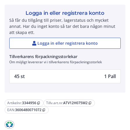
Logga in eller registrera konto
Så får du tillgång till priser, lagerstatus och mycket
annat. Har du inget konto så tar det bara någon minut
att skapa ett.
Logga in eller registrera konto
Tillverkarens förpackningsstorlekar
Om möjligt levererar vi i tillverkarens förpackningsstorlek
45 st
1 Pall
Artikelnr:
3344956
Tillv.art.nr:
ATV12H075M2
content_copy
content_copy
EAN:
3606480071072
content_copy