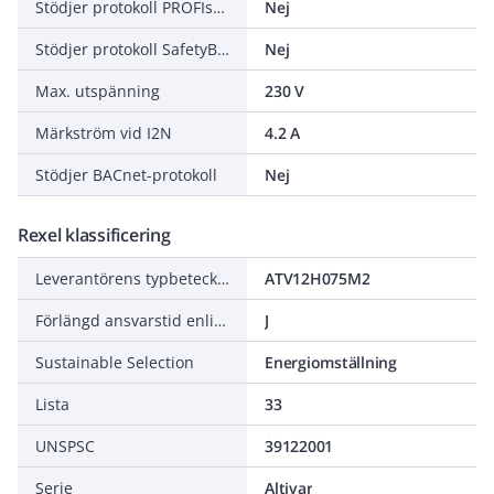
Stödjer protokoll PROFIsafe
Nej
Stödjer protokoll SafetyBUS p
Nej
Max. utspänning
230 V
Märkström vid I2N
4.2 A
Stödjer BACnet-protokoll
Nej
Rexel klassificering
Leverantörens typbeteckning
ATV12H075M2
Förlängd ansvarstid enligt ALEM-09
J
Sustainable Selection
Energiomställning
Lista
33
UNSPSC
39122001
Serie
Altivar