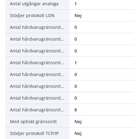
Antal utgångar analoga
1
Stödjer protokoll LON
Nej
Antal hårdvarugränssnitt industri-Ethernet
0
Antal hårdvarugränssnitt RS-232
0
Antal hårdvarugränssnitt RS-422
0
Antal hårdvarugränssnitt RS485
1
Antal hårdvarugränssnitt seriellt TTY
0
Antal hårdvarugränssnitt USB
0
Antal hårdvarugränssnitt parallellt
0
Antal hårdvarugränssnitt övrigt
8
Med optiskt gränssnitt
Nej
Stödjer protokoll TCP/IP
Nej