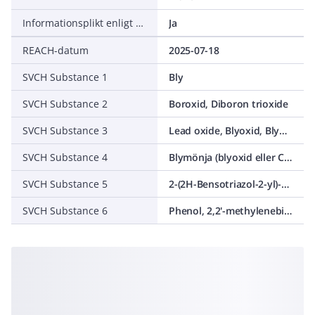
Informationsplikt enligt REACH
Ja
REACH-datum
2025-07-18
SVCH Substance 1
Bly
SVCH Substance 2
Boroxid, Diboron trioxide
SVCH Substance 3
Lead oxide, Blyoxid, Blymonoxid, C.I. Pigment Yellow 46 , C.I. 77577, Litharge, Lead(II) oxide
SVCH Substance 4
Blymönja (blyoxid eller C.I. 77578 eller C.I. Pigment Red 105)
SVCH Substance 5
2-(2H-Bensotriazol-2-yl)-4-(1,1,3,3-tetrametylbutyl)fenol
SVCH Substance 6
Phenol, 2,2'-methylenebis[6-(1,1-dimethylethyl)-4-methyl-