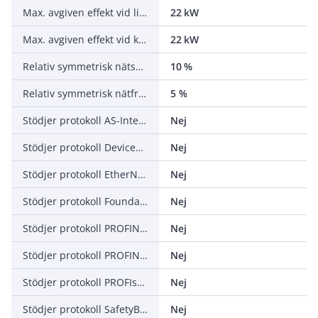
Max. avgiven effekt vid linjär belastning vid märkutgångsspänning
22 kW
Max. avgiven effekt vid kvadratisk belastning vid märkutgångsspänning
22 kW
Relativ symmetrisk nätspänningstolerans
10 %
Relativ symmetrisk nätfrekvenstolerans
5 %
Stödjer protokoll AS-Interface Safety at Work
Nej
Stödjer protokoll DeviceNet Safety
Nej
Stödjer protokoll EtherNet/IP
Nej
Stödjer protokoll Foundation Fieldbus
Nej
Stödjer protokoll PROFINET CBA
Nej
Stödjer protokoll PROFINET IO
Nej
Stödjer protokoll PROFIsafe
Nej
Stödjer protokoll SafetyBUS p
Nej