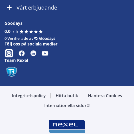
Vårt erbjudande
Goodays
★
★
★
★
★
★
★
★
★
★
0.0
/ 5
0 Verifierade av
Följ oss på sociala medier
Team Rexel
Integritetspolicy
Hitta butik
Hantera Cookies
Internationella sidor
open_in_new