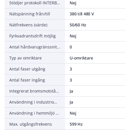
Stödjer protokoll INTERBUS Safety
Nej
Nätspänning från/till
380 till 480 V
Nätfrekvens (värde)
50/60 Hz
Fyrkvadrantsdrift möjlig
Nej
Antal hårdvarugränssnitt PROFINET
0
Typ av omriktare
U-omriktare
Antal faser utgång
3
Antal faser ingång
3
Integrerat bromsmotstånd
Ja
Användning i industriområden tillåten
Ja
Användning i hemmiljö och kommersiella lokaler tillåten
Nej
Max. utgångsfrekvens
599 Hz