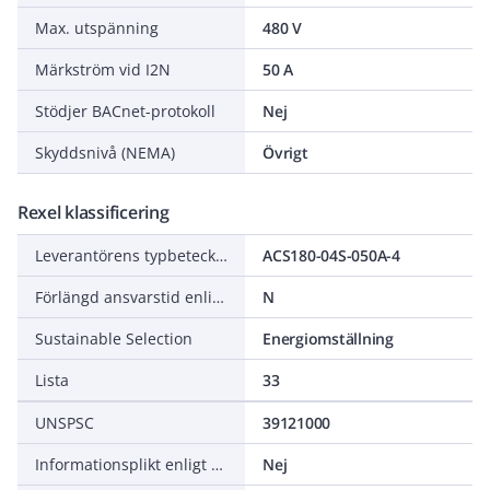
Max. utspänning
480 V
Märkström vid I2N
50 A
Stödjer BACnet-protokoll
Nej
Skyddsnivå (NEMA)
Övrigt
Rexel klassificering
Leverantörens typbeteckning
ACS180-04S-050A-4
Förlängd ansvarstid enligt ALEM-09
N
Sustainable Selection
Energiomställning
Lista
33
UNSPSC
39121000
Informationsplikt enligt REACH
Nej