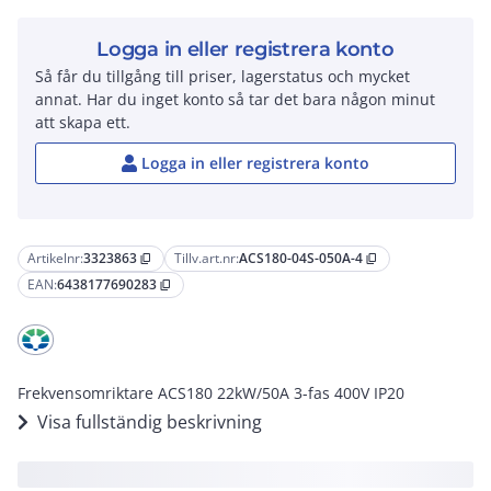
Logga in eller registrera konto
Så får du tillgång till priser, lagerstatus och mycket
annat. Har du inget konto så tar det bara någon minut
att skapa ett.
Logga in eller registrera konto
Artikelnr:
3323863
Tillv.art.nr:
ACS180-04S-050A-4
content_copy
content_copy
EAN:
6438177690283
content_copy
Frekvensomriktare ACS180 22kW/50A 3-fas 400V IP20
Visa fullständig beskrivning