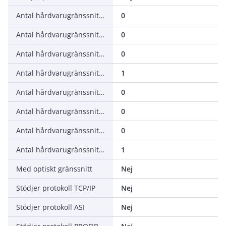
Antal hårdvarugränssnitt industri-Ethernet
0
Antal hårdvarugränssnitt RS-232
0
Antal hårdvarugränssnitt RS-422
0
Antal hårdvarugränssnitt RS485
1
Antal hårdvarugränssnitt seriellt TTY
0
Antal hårdvarugränssnitt USB
0
Antal hårdvarugränssnitt parallellt
0
Antal hårdvarugränssnitt övrigt
1
Med optiskt gränssnitt
Nej
Stödjer protokoll TCP/IP
Nej
Stödjer protokoll ASI
Nej