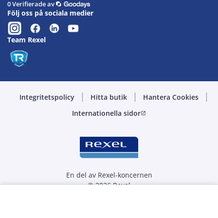
0 Verifierade av
Följ oss på sociala medier
Team Rexel
Integritetspolicy
Hitta butik
Hantera Cookies
Internationella sidor
open_in_new
En del av Rexel-koncernen
© 2026 Rexel
Välj kvantitet