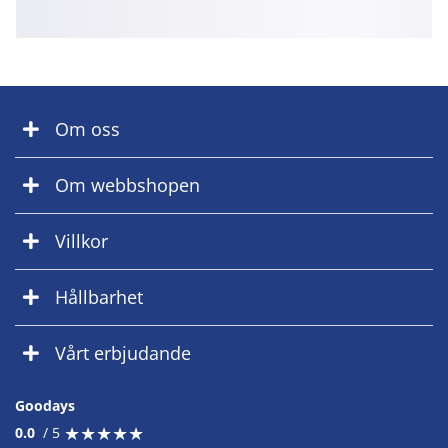
Om oss
Om webbshopen
Villkor
Hållbarhet
Vårt erbjudande
Goodays
★
★
★
★
★
★
★
★
★
★
0.0
/ 5