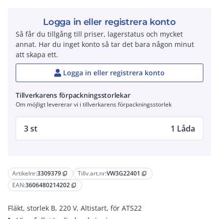
Logga in eller registrera konto
Så får du tillgång till priser, lagerstatus och mycket
annat. Har du inget konto så tar det bara någon minut
att skapa ett.
Logga in eller registrera konto
Tillverkarens förpackningsstorlekar
Om möjligt levererar vi i tillverkarens förpackningsstorlek
3 st
1 Låda
Artikelnr:
3309379
Tillv.art.nr:
VW3G22401
content_copy
content_copy
EAN:
3606480214202
content_copy
Fläkt, storlek B, 220 V, Altistart, för ATS22