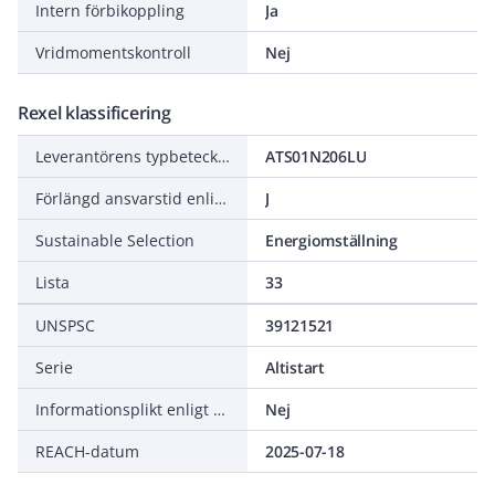
Intern förbikoppling
Ja
Vridmomentskontroll
Nej
Rexel klassificering
Leverantörens typbeteckning
ATS01N206LU
Förlängd ansvarstid enligt ALEM-09
J
Sustainable Selection
Energiomställning
Lista
33
UNSPSC
39121521
Serie
Altistart
Informationsplikt enligt REACH
Nej
REACH-datum
2025-07-18