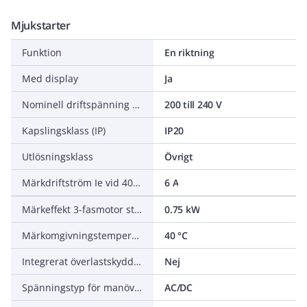
Mjukstarter
Funktion
En riktning
Med display
Ja
Nominell driftspänning Ue
200 till 240 V
Kapslingsklass (IP)
IP20
Utlösningsklass
Övrigt
Märkdriftström Ie vid 40 °C Tu
6 A
Märkeffekt 3-fasmotor standardkoppling vid 230 V
0.75 kW
Märkomgivningstemperatur utan derating
40 °C
Integrerat överlastskydd för motor
Nej
Spänningstyp för manöver
AC/DC