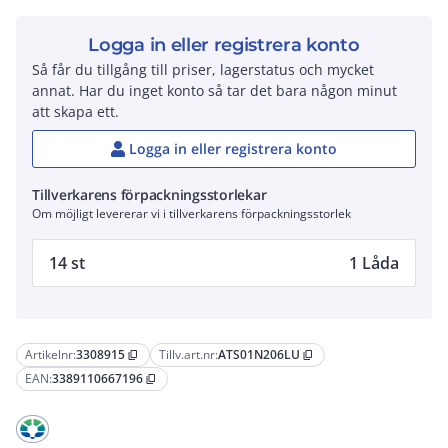
Logga in eller registrera konto
Så får du tillgång till priser, lagerstatus och mycket
annat. Har du inget konto så tar det bara någon minut
att skapa ett.
Logga in eller registrera konto
Tillverkarens förpackningsstorlekar
Om möjligt levererar vi i tillverkarens förpackningsstorlek
14 st
1 Låda
Artikelnr:
3308915
Tillv.art.nr:
ATS01N206LU
content_copy
content_copy
EAN:
3389110667196
content_copy