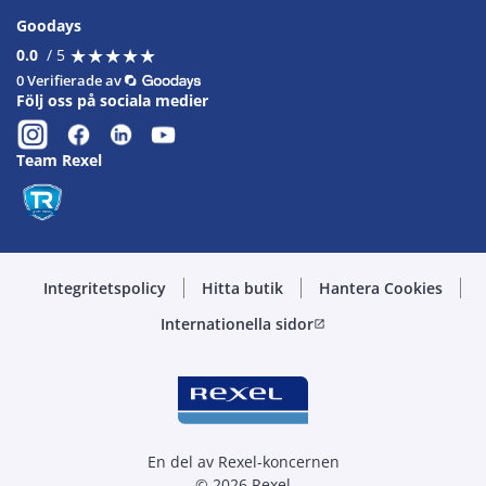
Goodays
★
★
★
★
★
★
★
★
★
★
0.0
/ 5
0 Verifierade av
Följ oss på sociala medier
Team Rexel
Integritetspolicy
Hitta butik
Hantera Cookies
Internationella sidor
open_in_new
En del av Rexel-koncernen
© 2026 Rexel