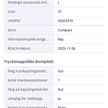
Förlängd ansvarstid enligt ALEM-09
J
Lista
37
UNSPSC
43223319
Serie
Compact
Informationsplikt enligt REACH
Nej
REACH-datum
2025-11-28
Tryckknappslåda (komplett)
Färg hus/kapsling/stomme
Gul
Antal manöverpositioner
1
Färg på kapslingsöverdel
Gul
Lämplig för nödstopp
Ja
Material hus/kapsling/stomme
Plast