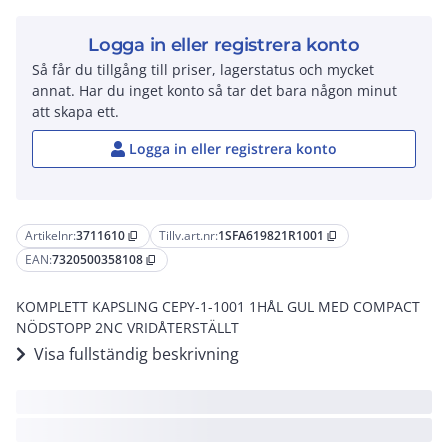
Logga in eller registrera konto
Så får du tillgång till priser, lagerstatus och mycket
annat. Har du inget konto så tar det bara någon minut
att skapa ett.
Logga in eller registrera konto
Artikelnr:
3711610
Tillv.art.nr:
1SFA619821R1001
content_copy
content_copy
EAN:
7320500358108
content_copy
KOMPLETT KAPSLING CEPY-1-1001 1HÅL GUL MED COMPACT
NÖDSTOPP 2NC VRIDÅTERSTÄLLT
Visa fullständig beskrivning