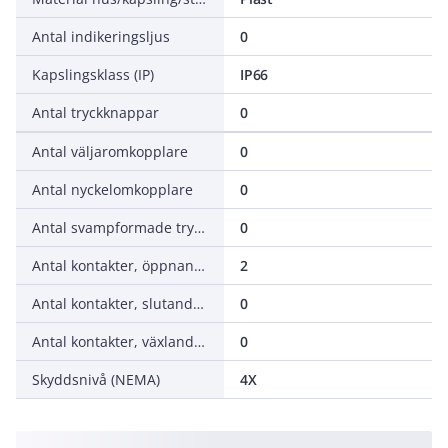
Antal indikeringsljus
0
Kapslingsklass (IP)
IP66
Antal tryckknappar
0
Antal väljaromkopplare
0
Antal nyckelomkopplare
0
Antal svampformade tryckknappar
0
Antal kontakter, öppnande (NC - normalt stängda)
2
Antal kontakter, slutande (NO - normalt öppna)
0
Antal kontakter, växlande (CO)
0
Skyddsnivå (NEMA)
4X