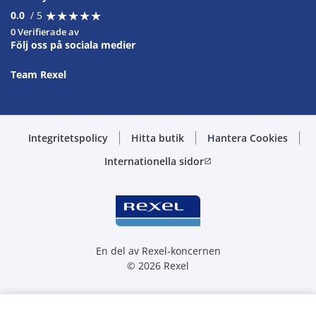
★
★
★
★
★
★
★
★
★
★
0.0
/ 5
0 Verifierade av
Följ oss på sociala medier
Team Rexel
Integritetspolicy
Hitta butik
Hantera Cookies
Internationella sidor
open_in_new
En del av Rexel-koncernen
© 2026 Rexel