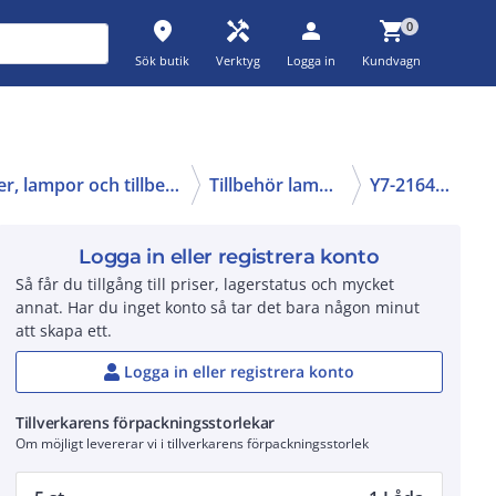
place
handyman
person
shopping_cart
0
Sök butik
Verktyg
Logga in
Kundvagn
Signallampor, sirener, lampor och tillbehör
Tillbehör lampor
Y7-216403
Logga in eller registrera konto
Så får du tillgång till priser, lagerstatus och mycket
annat. Har du inget konto så tar det bara någon minut
att skapa ett.
Logga in eller registrera konto
Tillverkarens förpackningsstorlekar
Om möjligt levererar vi i tillverkarens förpackningsstorlek