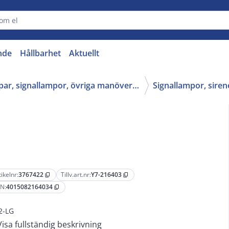
nde
Hållbarhet
Aktuellt
37 - Tryckknappar, signallampor, övriga manöverdon
tikelnr:
3767422
Tillv.art.nr:
Y7-216403
content_copy
content_copy
N:
4015082164034
content_copy
2-LG
Visa fullständig beskrivning