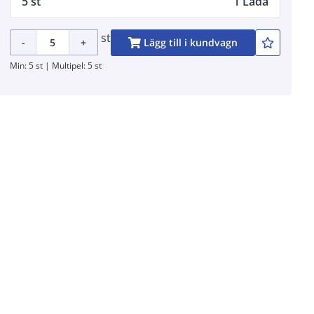
5 st
1 Låda
st
-
+
Lägg till i kundvagn
Min: 5 st | Multipel: 5 st