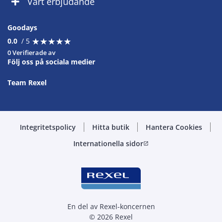
Vårt erbjudande
Goodays
★
★
★
★
★
★
★
★
★
★
0.0
/ 5
0 Verifierade av
Följ oss på sociala medier
Team Rexel
Integritetspolicy
Hitta butik
Hantera Cookies
Internationella sidor
open_in_new
En del av Rexel-koncernen
© 2026 Rexel