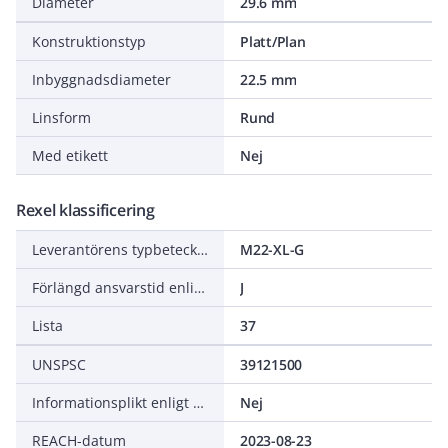
Diameter
29.6 mm
Konstruktionstyp
Platt/Plan
Inbyggnadsdiameter
22.5 mm
Linsform
Rund
Med etikett
Nej
Rexel klassificering
Leverantörens typbeteckning
M22-XL-G
Förlängd ansvarstid enligt ALEM-09
J
Lista
37
UNSPSC
39121500
Informationsplikt enligt REACH
Nej
REACH-datum
2023-08-23