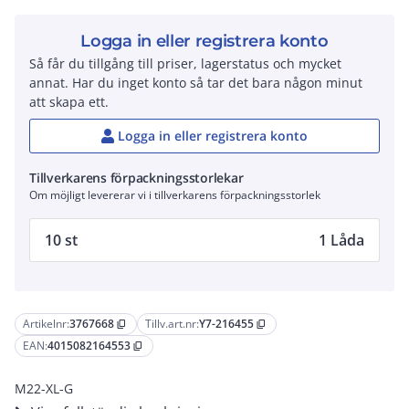
Logga in eller registrera konto
Så får du tillgång till priser, lagerstatus och mycket
annat. Har du inget konto så tar det bara någon minut
att skapa ett.
Logga in eller registrera konto
Tillverkarens förpackningsstorlekar
Om möjligt levererar vi i tillverkarens förpackningsstorlek
10 st
1 Låda
Artikelnr:
3767668
Tillv.art.nr:
Y7-216455
content_copy
content_copy
EAN:
4015082164553
content_copy
M22-XL-G