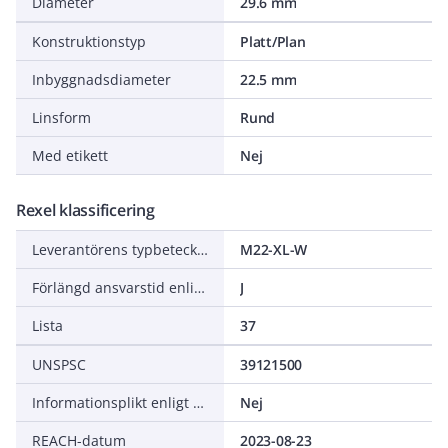
Diameter
29.6 mm
Konstruktionstyp
Platt/Plan
Inbyggnadsdiameter
22.5 mm
Linsform
Rund
Med etikett
Nej
Rexel klassificering
Leverantörens typbeteckning
M22-XL-W
Förlängd ansvarstid enligt ALEM-09
J
Lista
37
UNSPSC
39121500
Informationsplikt enligt REACH
Nej
REACH-datum
2023-08-23