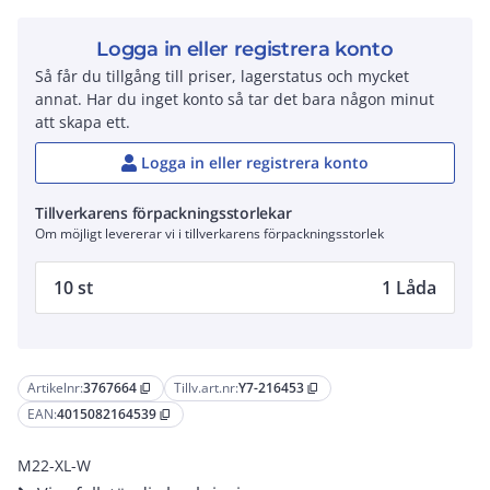
Logga in eller registrera konto
Så får du tillgång till priser, lagerstatus och mycket
annat. Har du inget konto så tar det bara någon minut
att skapa ett.
Logga in eller registrera konto
Tillverkarens förpackningsstorlekar
Om möjligt levererar vi i tillverkarens förpackningsstorlek
10 st
1 Låda
Artikelnr:
3767664
Tillv.art.nr:
Y7-216453
content_copy
content_copy
EAN:
4015082164539
content_copy
M22-XL-W