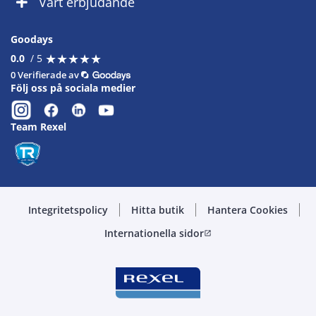
Vårt erbjudande
Goodays
★
★
★
★
★
★
★
★
★
★
0.0
/ 5
0 Verifierade av
Följ oss på sociala medier
Team Rexel
Integritetspolicy
Hitta butik
Hantera Cookies
Internationella sidor
open_in_new