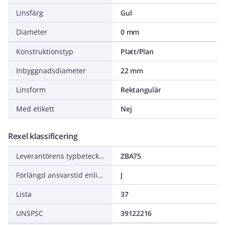
Linsfärg
Gul
Diameter
0 mm
Konstruktionstyp
Platt/Plan
Inbyggnadsdiameter
22 mm
Linsform
Rektangulär
Med etikett
Nej
Rexel klassificering
Leverantörens typbeteckning
ZBA75
Förlängd ansvarstid enligt ALEM-09
J
Lista
37
UNSPSC
39122216