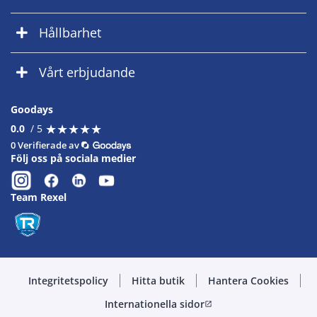
Hållbarhet
Vårt erbjudande
Goodays
★
★
★
★
★
★
★
★
★
★
0.0
/ 5
0 Verifierade av
Följ oss på sociala medier
Team Rexel
Integritetspolicy
Hitta butik
Hantera Cookies
Internationella sidor
open_in_new