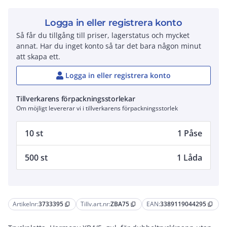
Logga in eller registrera konto
Så får du tillgång till priser, lagerstatus och mycket
annat. Har du inget konto så tar det bara någon minut
att skapa ett.
Logga in eller registrera konto
Tillverkarens förpackningsstorlekar
Om möjligt levererar vi i tillverkarens förpackningsstorlek
10 st
1 Påse
500 st
1 Låda
Artikelnr:
3733395
Tillv.art.nr:
ZBA75
EAN:
3389119044295
content_copy
content_copy
content_copy