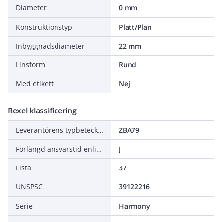
Diameter
0 mm
Konstruktionstyp
Platt/Plan
Inbyggnadsdiameter
22 mm
Linsform
Rund
Med etikett
Nej
Rexel klassificering
Leverantörens typbeteckning
ZBA79
Förlängd ansvarstid enligt ALEM-09
J
Lista
37
UNSPSC
39122216
Serie
Harmony