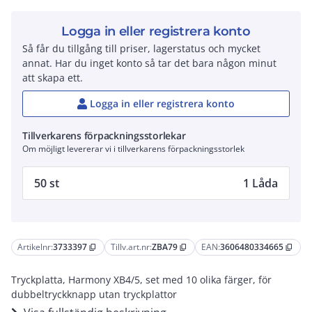
Logga in eller registrera konto
Så får du tillgång till priser, lagerstatus och mycket
annat. Har du inget konto så tar det bara någon minut
att skapa ett.
Logga in eller registrera konto
Tillverkarens förpackningsstorlekar
Om möjligt levererar vi i tillverkarens förpackningsstorlek
50 st
1 Låda
Artikelnr:
3733397
Tillv.art.nr:
ZBA79
EAN:
3606480334665
content_copy
content_copy
content_copy
Tryckplatta, Harmony XB4/5, set med 10 olika färger, för
dubbeltryckknapp utan tryckplattor