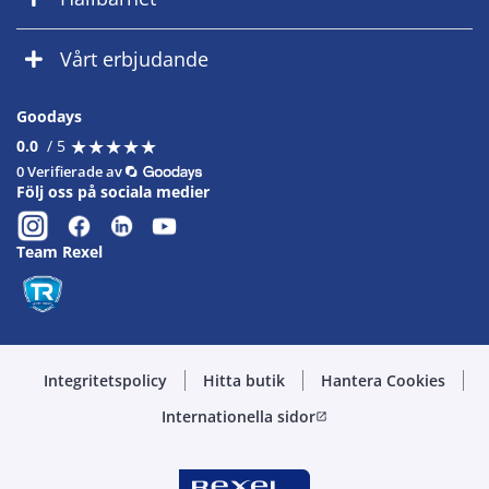
Vårt erbjudande
Goodays
★
★
★
★
★
★
★
★
★
★
0.0
/ 5
0 Verifierade av
Följ oss på sociala medier
Team Rexel
Integritetspolicy
Hitta butik
Hantera Cookies
Internationella sidor
open_in_new