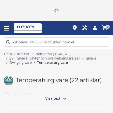
place
handyman
person
shopping_cart
0
Hem
Industri, automation (31-40, 45)
38 - Givare, vakter och övervakningsreläer
Givare
Övriga givare
Temperaturgivare
Temperaturgivare
(22 artiklar)
Temperaturgivare

Visa text