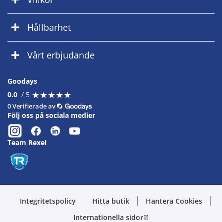
Hållbarhet
Vårt erbjudande
Goodays
★
★
★
★
★
★
★
★
★
★
0.0
/ 5
0 Verifierade av
Följ oss på sociala medier
Team Rexel
Integritetspolicy
Hitta butik
Hantera Cookies
Internationella sidor
open_in_new