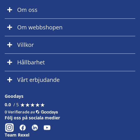
Om oss
Om webbshopen
Villkor
Hållbarhet
Vårt erbjudande
Goodays
★
★
★
★
★
★
★
★
★
★
0.0
/ 5
0 Verifierade av
Följ oss på sociala medier
Team Rexel