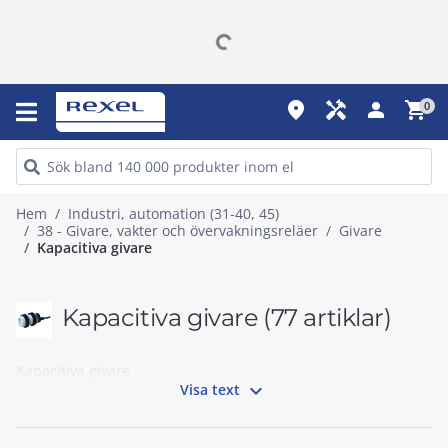
place
handyman
person
shopping_cart
0
Hem
Industri, automation (31-40, 45)
38 - Givare, vakter och övervakningsreläer
Givare
Kapacitiva givare
Kapacitiva givare
(77 artiklar)
Kapacitiva givare

Visa text