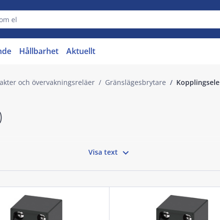
nde
Hållbarhet
Aktuellt
vakter och övervakningsreläer
Gränslägesbrytare
Kopplingsel
)

Visa text