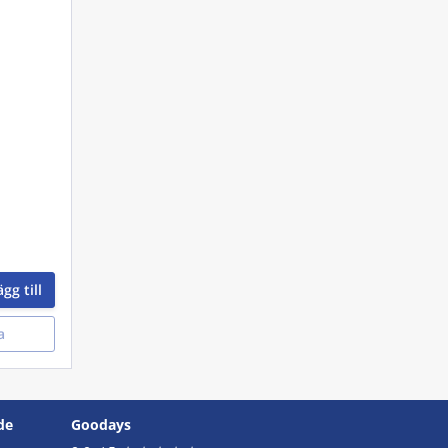
gg till
a
de
Goodays