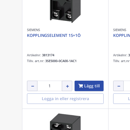
SIEMENS
SIEMENS
KOPPLINGSELEMENT 1S+1Ö
KOPPLI
Artikelnr:
3813174
Artikelnr:
3
Tillv. art.nr:
3SE5000-0CA00-1AC1
Tillv. art.n
Lägg till
Logga in eller registrera
L