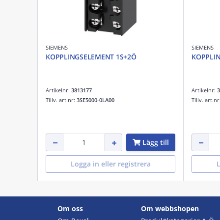
SIEMENS
SIEMENS
KOPPLINGSELEMENT 1S+2Ö
KOPPLI
Artikelnr:
3813177
Artikelnr:
3
Tillv. art.nr:
3SE5000-0LA00
Tillv. art.n
Lägg till
Logga in eller registrera
L
Om oss
Om webbshopen