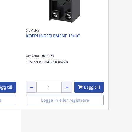
SIEMENS
KOPPLINGSELEMENT 1S+1Ö
Artikelnr:
3813178
Tillv. art.nr:
3SE5000-0NA00
gg till
Lägg till
a
Logga in eller registrera