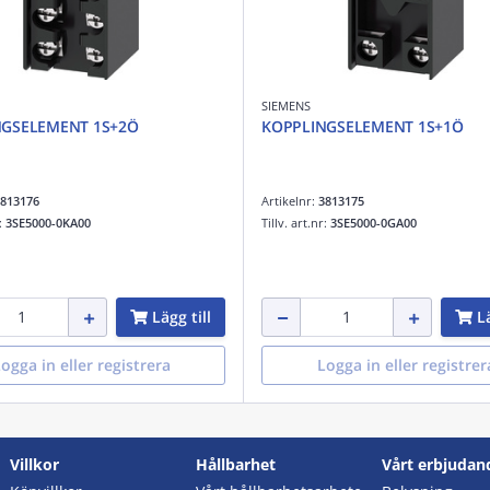
SIEMENS
NGSELEMENT 1S+2Ö
KOPPLINGSELEMENT 1S+1Ö
813176
Artikelnr:
3813175
r:
3SE5000-0KA00
Tillv. art.nr:
3SE5000-0GA00
Lägg till
Lä
ogga in eller registrera
Logga in eller registrer
Villkor
Hållbarhet
Vårt erbjudan