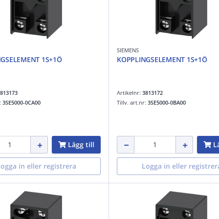
SIEMENS
NGSELEMENT 1S+1Ö
KOPPLINGSELEMENT 1S+1Ö
813173
Artikelnr:
3813172
r:
3SE5000-0CA00
Tillv. art.nr:
3SE5000-0BA00
Lägg till
Lä
ogga in eller registrera
Logga in eller registrer