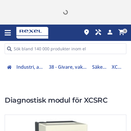
place
handyman
person
shopping_cart
0
Industri, automation (31-40, 45)
38 - Givare, vakter och övervakningsreläer
Säkerhetsmateriel
XCSRD210MDB
Diagnostisk modul för XCSRC