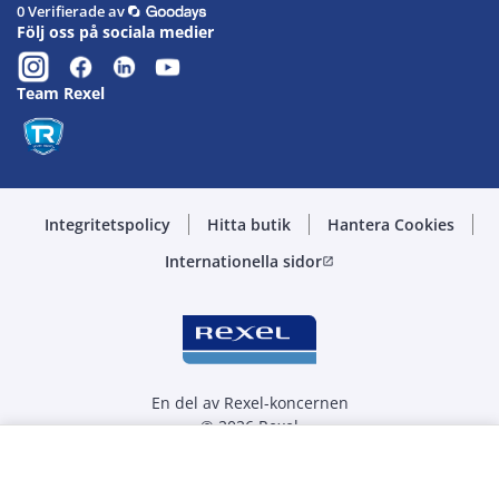
0 Verifierade av
Följ oss på sociala medier
Team Rexel
Integritetspolicy
Hitta butik
Hantera Cookies
Internationella sidor
open_in_new
En del av Rexel-koncernen
© 2026 Rexel
Välj kvantitet