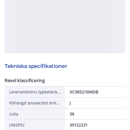
Tekniska specifikationer
Rexel klassificering
Leverantörens typbeteckning
XCSRD210MDB
Förlängd ansvarstid enligt ALEM-09
J
Lista
38
UNSPSC
39122221