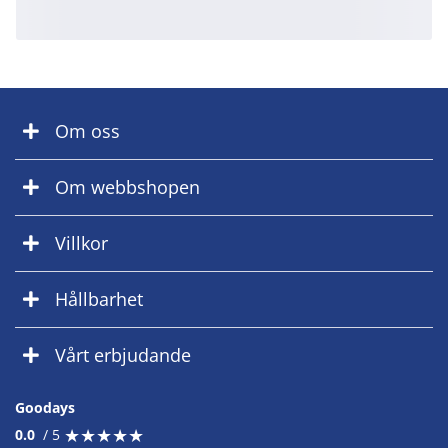
Om oss
Om webbshopen
Villkor
Hållbarhet
Vårt erbjudande
Goodays
★
★
★
★
★
★
★
★
★
★
0.0
/ 5