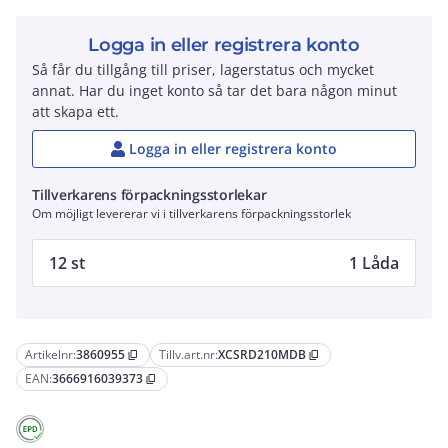
Logga in eller registrera konto
Så får du tillgång till priser, lagerstatus och mycket
annat. Har du inget konto så tar det bara någon minut
att skapa ett.
Logga in eller registrera konto
Tillverkarens förpackningsstorlekar
Om möjligt levererar vi i tillverkarens förpackningsstorlek
12 st
1 Låda
Artikelnr:
3860955
Tillv.art.nr:
XCSRD210MDB
content_copy
content_copy
EAN:
3666916039373
content_copy