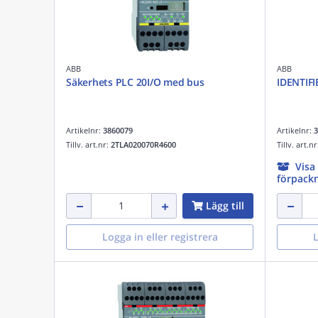
ABB
ABB
Säkerhets PLC 20I/O med bus
IDENTIFI
Artikelnr:
3860079
Artikelnr:
3
Tillv. art.nr:
2TLA020070R4600
Tillv. art.n
Visa
förpackn
Lägg till
Logga in eller registrera
L