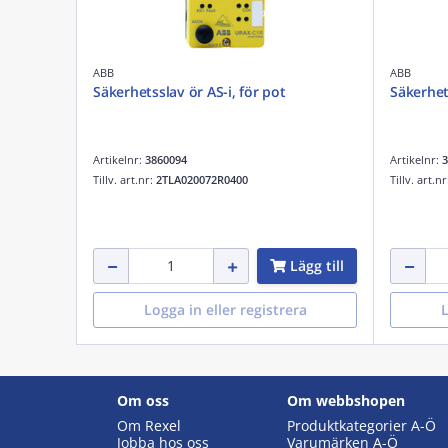
ABB
ABB
Säkerhetsslav ör AS-i, för pot
Säkerhets
Artikelnr:
3860094
Artikelnr:
3
Tillv. art.nr:
2TLA020072R0400
Tillv. art.n
Lägg till
Logga in eller registrera
L
Om oss
Om webbshopen
Om Rexel
Produktkategorier A-Ö
Jobba hos oss
Varumärken A-Ö