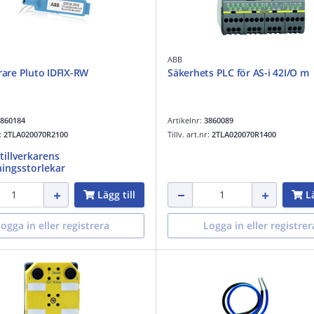
ABB
erare Pluto IDFIX-RW
Säkerhets PLC för AS-i 42I/O m
860184
Artikelnr:
3860089
r:
2TLA020070R2100
Tillv. art.nr:
2TLA020070R1400
 tillverkarens
ingsstorlekar
Lägg till
Lä
ogga in eller registrera
Logga in eller registrer