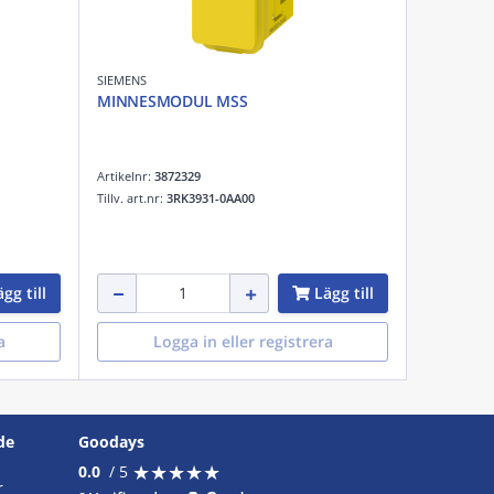
SIEMENS
MINNESMODUL MSS
Artikelnr:
3872329
Tillv. art.nr:
3RK3931-0AA00
gg till
Lägg till
a
Logga in eller registrera
de
Goodays
★
★
★
★
★
★
★
★
★
★
0.0
/ 5
r