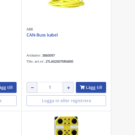
ABB
CAN-Buss kabel
Artikelnr:
3860097
Tillv. art.nr:
2TLA020070R6800
gg till
Lägg till
a
Logga in eller registrera