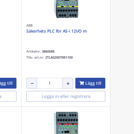
ABB
Säkerhets PLC för AS-i 12I/O m
Artikelnr:
3860088
Tillv. art.nr:
2TLA020070R1100
gg till
Lägg till
a
Logga in eller registrera