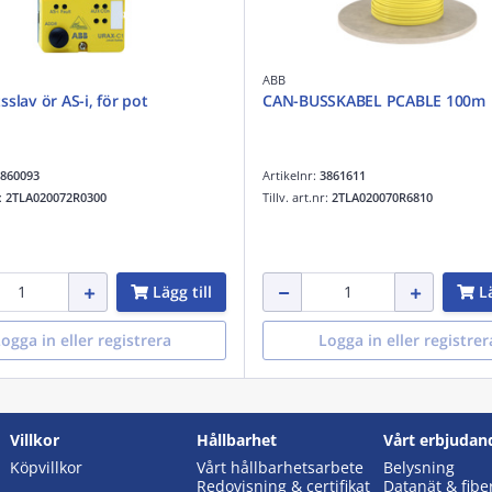
ABB
slav ör AS-i, för pot
CAN-BUSSKABEL PCABLE 100m
860093
Artikelnr:
3861611
r:
2TLA020072R0300
Tillv. art.nr:
2TLA020070R6810
Lägg till
Lä
ogga in eller registrera
Logga in eller registrer
Villkor
Hållbarhet
Vårt erbjudan
Köpvillkor
Vårt hållbarhetsarbete
Belysning
Redovisning & certifikat
Datanät & fibe