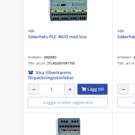
ABB
ABB
Säkerhets PLC 46I/O med bus
Säkerhet
Artikelnr:
3860083
Artikelnr:
3
Tillv. art.nr:
2TLA020070R1700
Tillv. art.n
Visa tillverkarens
förpackningsstorlekar
Lägg till
Logga in eller registrera
L