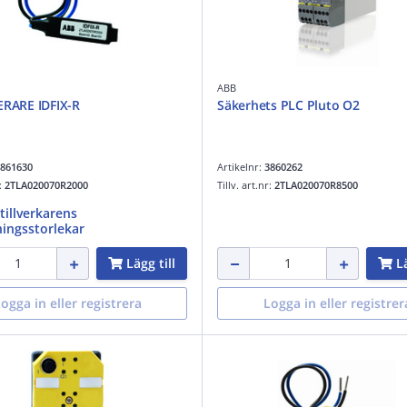
ABB
ERARE IDFIX-R
Säkerhets PLC Pluto O2
861630
Artikelnr:
3860262
r:
2TLA020070R2000
Tillv. art.nr:
2TLA020070R8500
 tillverkarens
ingsstorlekar
Lägg till
Lä
ogga in eller registrera
Logga in eller registrer