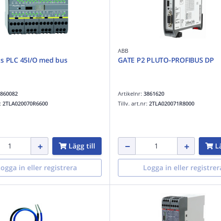
ABB
s PLC 45I/O med bus
GATE P2 PLUTO-PROFIBUS DP
860082
Artikelnr:
3861620
r:
2TLA020070R6600
Tillv. art.nr:
2TLA020071R8000
Lägg till
Lä
ogga in eller registrera
Logga in eller registrer