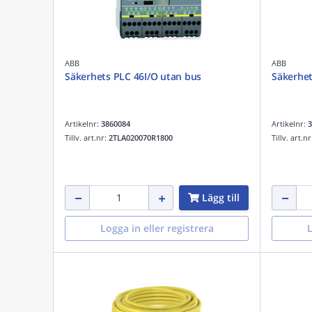
ABB
ABB
Säkerhets PLC 46I/O utan bus
Säkerhet
Artikelnr:
3860084
Artikelnr:
3
Tillv. art.nr:
2TLA020070R1800
Tillv. art.n
Lägg till
Logga in eller registrera
L