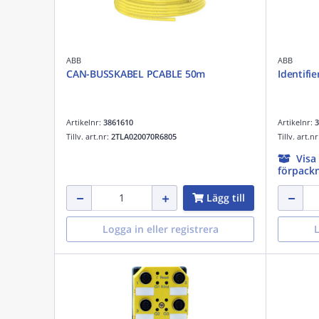
ABB
ABB
CAN-BUSSKABEL PCABLE 50m
Identifi
Artikelnr:
3861610
Artikelnr:
3
Tillv. art.nr:
2TLA020070R6805
Tillv. art.n
Visa
förpackn
Lägg till
Logga in eller registrera
L