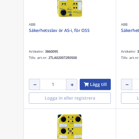
ABB
ABB
Säkerhetsslav ör AS-i, för OSS
Säkerhet
Artikelnr:
3860095
Artikelnr:
3
Tillv. art.nr:
2TLA020072R0500
Tillv. art.n
Lägg till
Logga in eller registrera
L