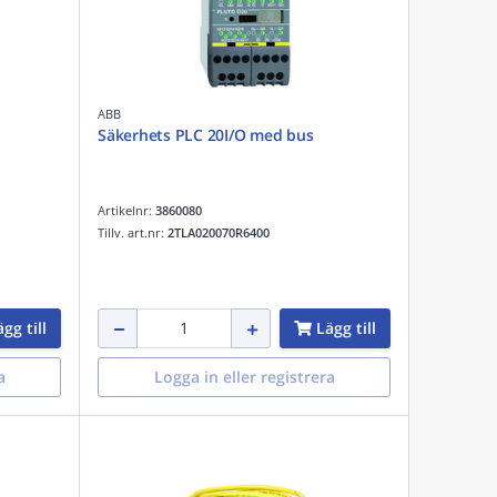
ABB
Säkerhets PLC 20I/O med bus
Artikelnr:
3860080
Tillv. art.nr:
2TLA020070R6400
gg till
Lägg till
a
Logga in eller registrera