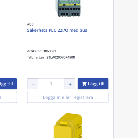
ABB
Säkerhets PLC 22I/O med bus
Artikelnr:
3860081
Tillv. art.nr:
2TLA020070R4800
gg till
Lägg till
a
Logga in eller registrera