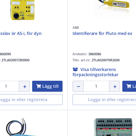
ABB
sslav ör AS-i, för dyn
Identifierare för Pluto med ex
860090
Artikelnr:
3860086
r:
2TLA020072R0000
Tillv. art.nr:
2TLA020070R2600
Visa tillverkarens
förpackningsstorlekar
Lägg till
Lä
ogga in eller registrera
Logga in eller registrer