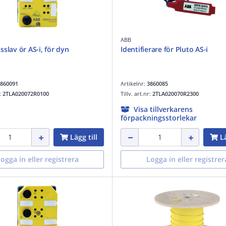
ABB
sslav ör AS-i, för dyn
Identifierare för Pluto AS-i
860091
Artikelnr:
3860085
r:
2TLA020072R0100
Tillv. art.nr:
2TLA020070R2300
Visa tillverkarens
förpackningsstorlekar
Lägg till
Lä
ogga in eller registrera
Logga in eller registrer