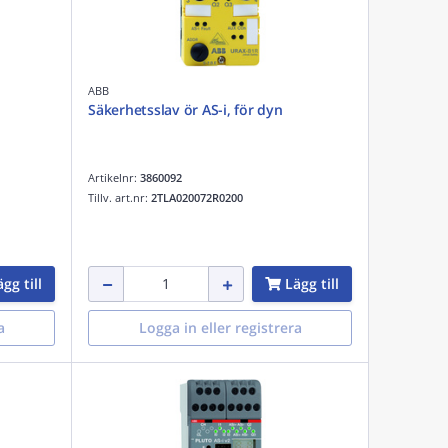
ABB
Säkerhetsslav ör AS-i, för dyn
Artikelnr:
3860092
Tillv. art.nr:
2TLA020072R0200
gg till
Lägg till
a
Logga in eller registrera