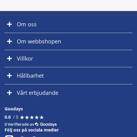
Om oss
Om webbshopen
Villkor
Hållbarhet
Vårt erbjudande
Goodays
★
★
★
★
★
★
★
★
★
★
0.0
/ 5
0 Verifierade av
Följ oss på sociala medier