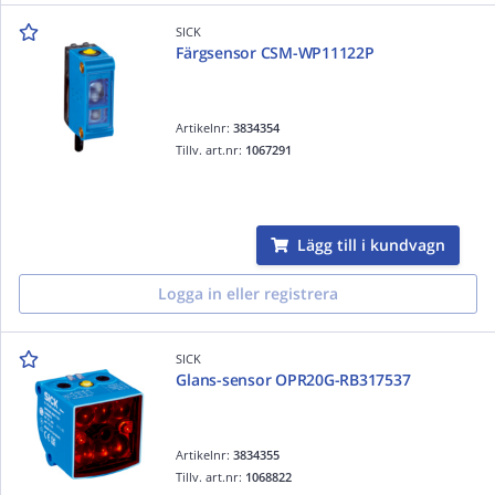
SICK
Färgsensor CSM-WP11122P
Artikelnr:
3834354
Tillv. art.nr:
1067291
Lägg till i kundvagn
Logga in eller registrera
SICK
Glans-sensor OPR20G-RB317537
Artikelnr:
3834355
Tillv. art.nr:
1068822