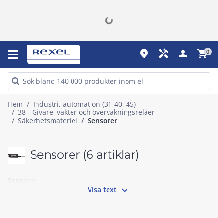
place
handyman
person
shopping_cart
0
Hem
Industri, automation (31-40, 45)
38 - Givare, vakter och övervakningsreläer
Säkerhetsmateriel
Sensorer
Sensorer
(6 artiklar)
Sensorer

Visa text