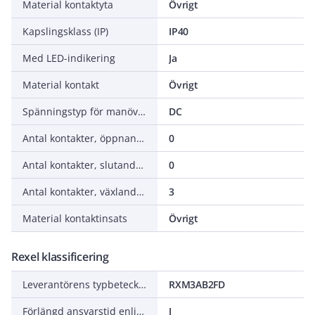
Material kontaktyta
Övrigt
Kapslingsklass (IP)
IP40
Med LED-indikering
Ja
Material kontakt
Övrigt
Spänningstyp för manöver
DC
Antal kontakter, öppnande (NC - normalt stängda)
0
Antal kontakter, slutande (NO - normalt öppna)
0
Antal kontakter, växlande (CO)
3
Material kontaktinsats
Övrigt
Rexel klassificering
Leverantörens typbeteckning
RXM3AB2FD
Förlängd ansvarstid enligt ALEM-09
J