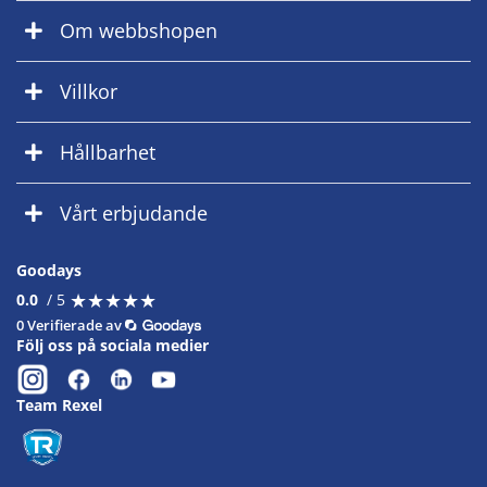
Om webbshopen
Villkor
Hållbarhet
Vårt erbjudande
Goodays
★
★
★
★
★
★
★
★
★
★
0.0
/ 5
0 Verifierade av
Följ oss på sociala medier
Team Rexel