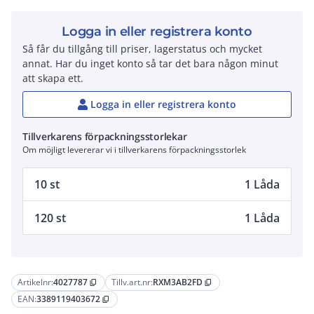
Logga in eller registrera konto
Så får du tillgång till priser, lagerstatus och mycket
annat. Har du inget konto så tar det bara någon minut
att skapa ett.
Logga in eller registrera konto
Tillverkarens förpackningsstorlekar
Om möjligt levererar vi i tillverkarens förpackningsstorlek
10 st
1 Låda
120 st
1 Låda
Artikelnr:
4027787
Tillv.art.nr:
RXM3AB2FD
content_copy
content_copy
EAN:
3389119403672
content_copy