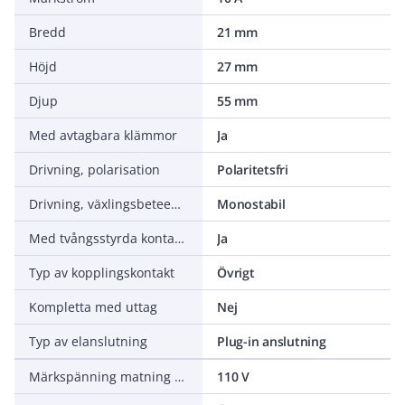
Bredd
21 mm
Höjd
27 mm
Djup
55 mm
Med avtagbara klämmor
Ja
Drivning, polarisation
Polaritetsfri
Drivning, växlingsbeteende
Monostabil
Med tvångsstyrda kontakter
Ja
Typ av kopplingskontakt
Övrigt
Kompletta med uttag
Nej
Typ av elanslutning
Plug-in anslutning
Märkspänning matning vid DC
110 V